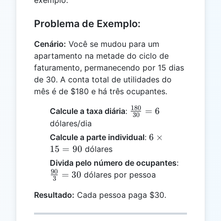
Problema de Exemplo:
Cenário:
Você se mudou para um
apartamento na metade do ciclo de
faturamento, permanecendo por 15 dias
de 30. A conta total de utilidades do
mês é de $180 e há três ocupantes.
180
\frac{180}
=
6
Calcule a taxa diária
:
30
{30} = 6
dólares/dia
6
6
×
Calcule a parte individual
:
\times
15
=
90
dólares
15 =
\frac{90}
Divida pelo número de ocupantes
:
90
90
{3} = 30
=
30
dólares por pessoa
3
Resultado:
Cada pessoa paga $30.