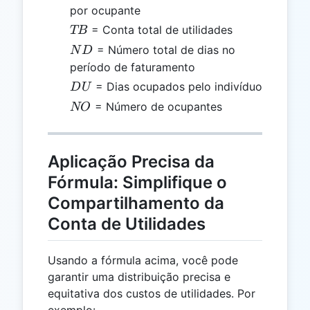
por ocupante
TB
= Conta total de utilidades
TB
ND
= Número total de dias no
N
D
período de faturamento
DU
= Dias ocupados pelo indivíduo
D
U
NO
= Número de ocupantes
NO
Aplicação Precisa da
Fórmula: Simplifique o
Compartilhamento da
Conta de Utilidades
Usando a fórmula acima, você pode
garantir uma distribuição precisa e
equitativa dos custos de utilidades. Por
exemplo: