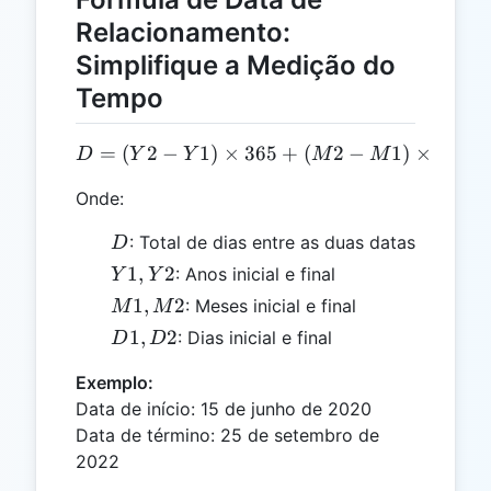
(D2 -
Relacionamento:
D1)
Simplifique a Medição do
Tempo
=
(
2
−
1
)
×
365
D = (Y2 - Y1) \times 365 
+
(
2
−
1
)
×
30
+
D
Y
Y
M
M
Onde:
D
: Total de dias entre as duas datas
D
Y1,
1
,
2
: Anos inicial e final
Y
Y
Y2
M1,
1
,
2
: Meses inicial e final
M
M
M2
D1,
1
,
2
: Dias inicial e final
D
D
D2
Exemplo:
Data de início: 15 de junho de 2020
Data de término: 25 de setembro de
2022