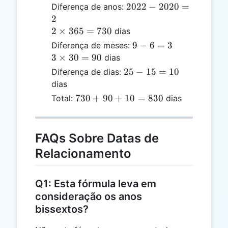
2022
2022
−
2020
=
Diferença de anos:
-
2
2020
2
2
×
365
=
730
dias
= 2
\times
9
9
−
6
=
3
Diferença de meses:
365 =
-
3
3
×
30
=
90
dias
730
6
\times
25
25
−
15
=
10
Diferença de dias:
=
30 =
-
dias
3
90
15
730
730
+
90
+
10
=
830
Total:
dias
=
+
10
90
+
FAQs Sobre Datas de
10
Relacionamento
=
830
Q1: Esta fórmula leva em
consideração os anos
bissextos?