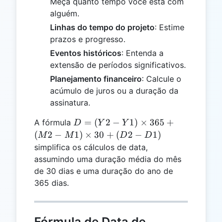
Meça quanto tempo você está com
alguém.
Linhas do tempo do projeto
: Estime
prazos e progresso.
Eventos históricos
: Entenda a
extensão de períodos significativos.
Planejamento financeiro
: Calcule o
acúmulo de juros ou a duração da
assinatura.
D =
=
(
2
−
1
)
×
365
+
A fórmula
D
Y
Y
(Y2 -
(
2
−
1
)
×
30
+
(
2
−
1
)
M
M
D
D
Y1)
simplifica os cálculos de data,
\times
assumindo uma duração média do mês
365 +
de 30 dias e uma duração do ano de
(M2 -
365 dias.
M1)
\times
30 +
Fórmula de Data de