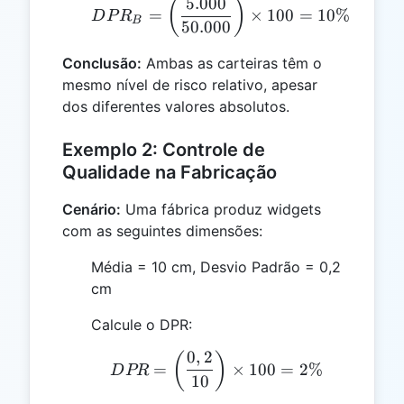
5.000
DPR_B = \left( \frac{5.
(
)
=
×
100
=
10%
D
P
R
B
50.000
Conclusão:
Ambas as carteiras têm o
mesmo nível de risco relativo, apesar
dos diferentes valores absolutos.
Exemplo 2: Controle de
Qualidade na Fabricação
Cenário:
Uma fábrica produz widgets
com as seguintes dimensões:
Média = 10 cm, Desvio Padrão = 0,2
cm
Calcule o DPR:
0
,
2
DPR = \left( \frac{0,2}
(
)
=
×
100
=
2%
D
PR
10