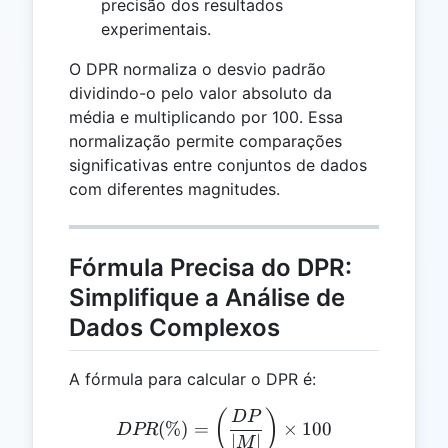
precisão dos resultados
experimentais.
O DPR normaliza o desvio padrão
dividindo-o pelo valor absoluto da
média e multiplicando por 100. Essa
normalização permite comparações
significativas entre conjuntos de dados
com diferentes magnitudes.
Fórmula Precisa do DPR:
Simplifique a Análise de
Dados Complexos
A fórmula para calcular o DPR é:
DPR (\%) = \left( \frac{D
(
)
D
P
(
%
)
=
×
100
D
PR
∣
∣
M