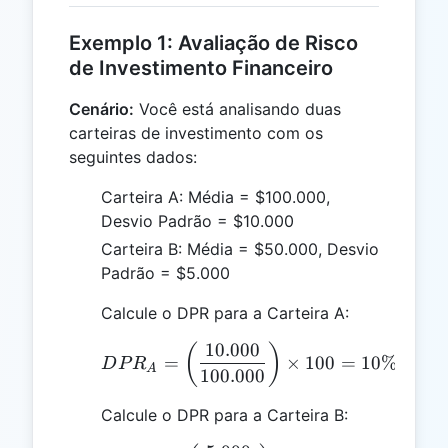
Exemplo 1: Avaliação de Risco
de Investimento Financeiro
Cenário:
Você está analisando duas
carteiras de investimento com os
seguintes dados:
Carteira A: Média = $100.000,
Desvio Padrão = $10.000
Carteira B: Média = $50.000, Desvio
Padrão = $5.000
Calcule o DPR para a Carteira A:
10.000
DPR_A = \left( \frac{10
(
)
=
×
100
=
10%
D
P
R
A
100.000
Calcule o DPR para a Carteira B: