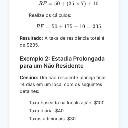
=
50
+
(
RF = 50 + (25 \times 7)
25
×
7
)
+
10
RF
Realize os cálculos:
=
50
+
175
RF = 50 + 175 + 10 = 2
+
10
=
235
RF
Resultado:
A taxa de residência total é
de $235.
Exemplo 2: Estadia Prolongada
para um Não Residente
Cenário:
Um não residente planeja ficar
14 dias em um local com os seguintes
detalhes:
Taxa baseada na localização: $100
Taxa diária: $40
Taxas adicionais: $30