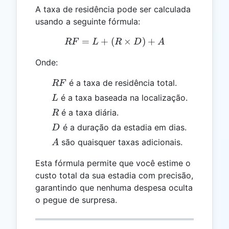
A taxa de residência pode ser calculada
usando a seguinte fórmula:
=
+
(
RF = L + (R \times D) + 
×
)
+
RF
L
R
D
A
Onde:
RF
é a taxa de residência total.
RF
L
é a taxa baseada na localização.
L
R
é a taxa diária.
R
D
é a duração da estadia em dias.
D
A
são quaisquer taxas adicionais.
A
Esta fórmula permite que você estime o
custo total da sua estadia com precisão,
garantindo que nenhuma despesa oculta
o pegue de surpresa.