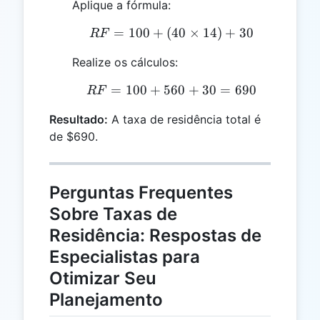
Aplique a fórmula:
=
100
+
(
RF = 100 + (40 \times 1
40
×
14
)
+
30
RF
Realize os cálculos:
=
100
+
560
RF = 100 + 560 + 30 = 
+
30
=
690
RF
Resultado:
A taxa de residência total é
de $690.
Perguntas Frequentes
Sobre Taxas de
Residência: Respostas de
Especialistas para
Otimizar Seu
Planejamento