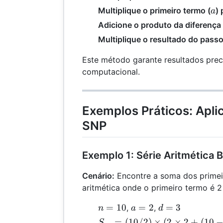
a
Multiplique o primeiro termo (
) 
a
Adicione o produto da diferenç
Multiplique o resultado do pass
Este método garante resultados prec
computacional.
Exemplos Práticos: Apli
SNP
Exemplo 1: Série Aritmética 
Cenário:
Encontre a soma dos primei
aritmética onde o primeiro termo é 2
n
a
d
=
10
=
2
=
3
,
,
n
a
d
=
=
=
S_{np}
=
(
10/2
)
×
(
2
×
2
+
(
10
S