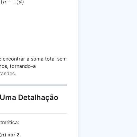
np} = \frac{n}{2} \times (2a + (n - 1)d)
(
−
1
)
)
n
d
e encontrar a soma total sem
mos, tornando-a
randes.
 Uma Detalhação
itmética:
n
(
) por 2.
n