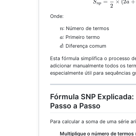
S_{
=
×
(
2
+
S
a
n
p
2
Onde:
n
: Número de termos
n
a
: Primeiro termo
a
d
: Diferença comum
d
Esta fórmula simplifica o processo d
adicionar manualmente todos os ter
especialmente útil para sequências g
Fórmula SNP Explicada:
Passo a Passo
Para calcular a soma de uma série ar
Multiplique o número de termos 