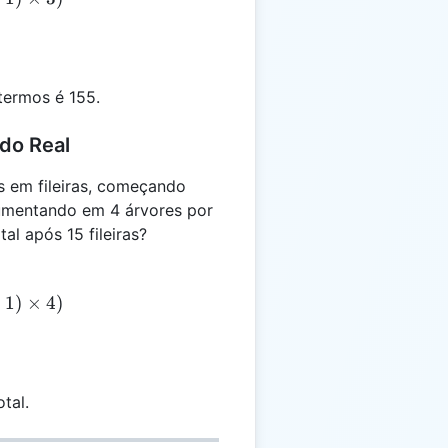
termos é 155.
do Real
s em fileiras, começando
 aumentando em 4 árvores por
tal após 15 fileiras?
−
1
)
×
4
)
tal.