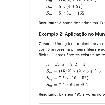
n
p
10
2
3
= (10 /
S_{np}
=
5
×
(
4
+
27
)
S
n
p
2)
= 5
S_{np}
=
5
×
31
=
155
S
n
p
\times
\times
= 5
(2
(4 +
Resultado:
A soma dos primeiros 10 
\times
\times
27)
31 =
2 + (10
Exemplo 2: Aplicação no Mun
155
- 1)
\times
Cenário:
Um agricultor planta árvore
3)
com 5 árvores na primeira fileira e
fileira. Quantas árvores existem no to
n
a
d
=
15
=
5
=
4
,
,
n
a
d
=
=
=
S_{np}
=
(
15/2
)
×
(
2
×
5
+
(
15
S
n
p
15
5
4
= (15 /
S_{np}
=
7.5
×
(
10
+
56
)
S
n
p
2)
= 7.5
S_{np}
=
7.5
×
66
=
495
S
n
p
\times
\times
= 7.5
(2
(10 +
Resultado:
Existem 495 árvores no to
\times
\times
56)
66 =
5 + (15