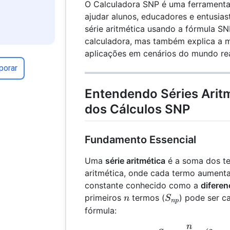
O Calculadora SNP é uma ferramenta
ajudar alunos, educadores e entusias
série aritmética usando a fórmula SN
calculadora, mas também explica a 
aplicações em cenários do mundo rea
porar
Entendendo Séries Aritm
dos Cálculos SNP
Fundamento Essencial
Uma
série aritmética
é a soma dos t
aritmética, onde cada termo aumenta
constante conhecido como a
difere
n
S_{np}
primeiros
termos (
) pode ser c
n
S
n
p
fórmula:
n