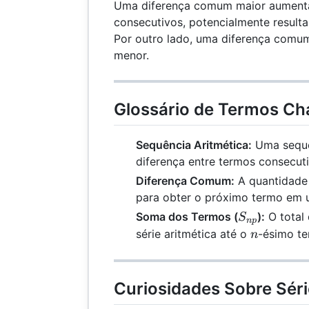
Uma diferença comum maior aumenta
consecutivos, potencialmente resul
Por outro lado, uma diferença comu
menor.
Glossário de Termos Ch
Sequência Aritmética:
Uma sequê
diferença entre termos consecuti
Diferença Comum:
A quantidade 
para obter o próximo termo em u
S_{np}
Soma dos Termos (
):
O total
S
n
p
n
série aritmética até o
-ésimo te
n
Curiosidades Sobre Séri