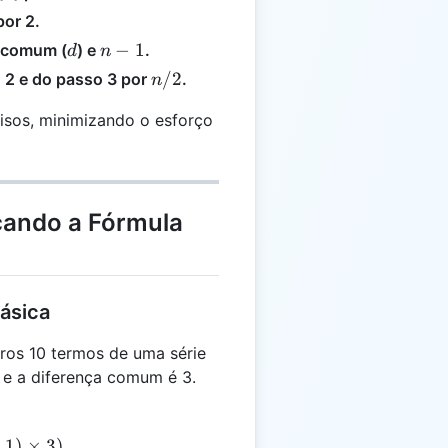
por 2.
d
n
−
1
a comum (
) e
.
d
n
-
n
/2
o 2 e do passo 3 por
.
n
1
/
isos, minimizando o esforço
2
cando a Fórmula
Básica
ros 10 termos de uma série
 e a diferença comum é 3.
−
1
)
×
3
)