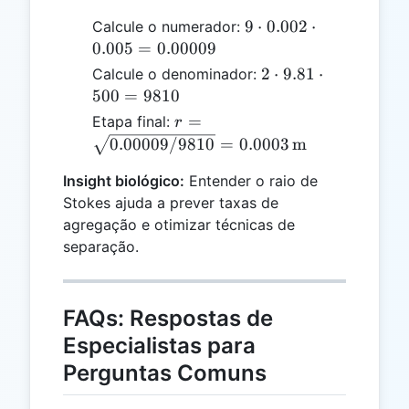
9 \cdot
9
⋅
0.002
⋅
Calcule o numerador:
0.002
0.005
=
0.00009
\cdot
2
2
⋅
9.81
⋅
Calcule o denominador:
0.005 =
\cdot
500
=
9810
0.00009
9.81
r =
=
Etapa final:
r
\cdot
\sqrt{0.00009
0.00009/9810
=
0.0003
m
500
/ 9810} =
=
Insight biológico:
Entender o raio de
0.0003 \,
9810
Stokes ajuda a prever taxas de
\text{m}
agregação e otimizar técnicas de
separação.
FAQs: Respostas de
Especialistas para
Perguntas Comuns