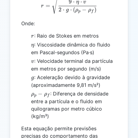
9
⋅
⋅
η
v
=
r
2
⋅
⋅
(
−
)
g
ρ
ρ
p
f
Onde:
r
: Raio de Stokes em metros
r
\eta
: Viscosidade dinâmica do fluido
η
em Pascal-segundos (Pa·s)
v
: Velocidade terminal da partícula
v
em metros por segundo (m/s)
g
: Aceleração devido à gravidade
g
(aproximadamente 9,81 m/s²)
\rho_p
−
: Diferença de densidade
ρ
ρ
p
f
-
entre a partícula e o fluido em
\rho_f
quilogramas por metro cúbico
(kg/m³)
Esta equação permite previsões
precisas do comportamento das