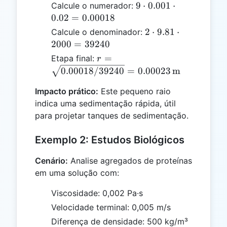
9 \cdot
9
⋅
0.001
⋅
Calcule o numerador:
0.001
0.02
=
0.00018
\cdot
2
2
⋅
9.81
⋅
Calcule o denominador:
0.02 =
\cdot
2000
=
39240
0.00018
9.81
r =
=
Etapa final:
r
\cdot
\sqrt{0.00018
0.00018/39240
=
0.00023
m
2000
/ 39240} =
=
Impacto prático:
Este pequeno raio
0.00023 \,
39240
indica uma sedimentação rápida, útil
\text{m}
para projetar tanques de sedimentação.
Exemplo 2: Estudos Biológicos
Cenário:
Analise agregados de proteínas
em uma solução com:
Viscosidade: 0,002 Pa·s
Velocidade terminal: 0,005 m/s
Diferença de densidade: 500 kg/m³