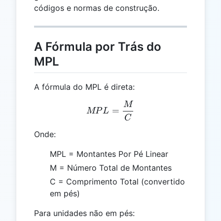
códigos e normas de construção.
A Fórmula por Trás do
MPL
A fórmula do MPL é direta:
M
MPL = \frac{M}{C}
=
MP
L
C
Onde:
MPL = Montantes Por Pé Linear
M = Número Total de Montantes
C = Comprimento Total (convertido
em pés)
Para unidades não em pés: