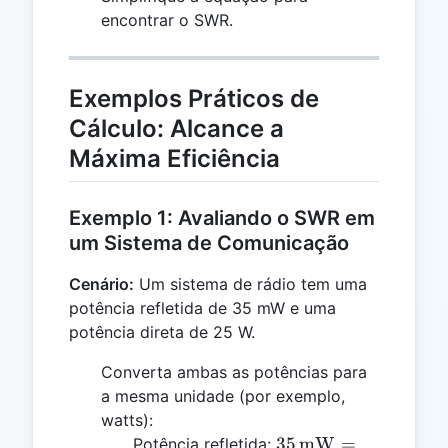
encontrar o SWR.
Exemplos Práticos de
Cálculo: Alcance a
Máxima Eficiência
Exemplo 1: Avaliando o SWR em
um Sistema de Comunicação
Cenário:
Um sistema de rádio tem uma
potência refletida de 35 mW e uma
potência direta de 25 W.
Converta ambas as potências para
a mesma unidade (por exemplo,
watts):
35 \,
35
mW
=
Potência refletida: