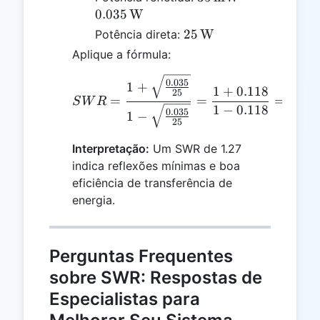
\text{mW}
0.035
W
= 0.035 \,
25 \,
25
W
Potência direta:
\text{W}
\text{W}
Aplique a fórmula:
SWR = \frac{1 + \sqrt{\
0.035
1
+
1
+
0.118
1.11
25
=
=
=
S
W
R
1
−
0.118
0.88
0.035
1
−
25
Interpretação:
Um SWR de 1.27
indica reflexões mínimas e boa
eficiência de transferência de
energia.
Perguntas Frequentes
sobre SWR: Respostas de
Especialistas para