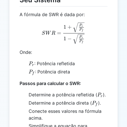
A fórmula de SWR é dada por:
SWR = \frac{1 + \sqrt{\f
P
1
+
r
P
f
=
S
W
R
P
1
−
r
P
f
Onde:
P_r
: Potência refletida
P
r
P_f
: Potência direta
P
f
Passos para calcular o SWR:
P_r
Determine a potência refletida (
).
P
r
P_f
Determine a potência direta (
).
P
f
Conecte esses valores na fórmula
acima.
Simplifique a equação para