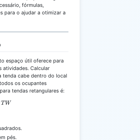
essário, fórmulas,
s para o ajudar a otimizar a
o
o espaço útil oferece para
 atividades. Calcular
a tenda cabe dentro do local
todos os ocupantes
para tendas retangulares é:
= TL \times TW
T
W
uadrados.
em pés.