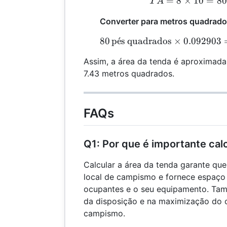
=
8
×
10
=
80
T
T
A
Converter para metros quadrado
80
p
ˊ
e
s quadrados
×
0.092903
8
Assim, a área da tenda é aproximad
7.43 metros quadrados.
FAQs
Q1: Por que é importante calc
Calcular a área da tenda garante qu
local de campismo e fornece espaço 
ocupantes e o seu equipamento. Ta
da disposição e na maximização do 
campismo.