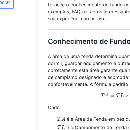
porar
fornece o conhecimento de fundo nec
exemplos, FAQs e factos interessante
sua experiência ao ar livre.
Conhecimento de Fund
A área de uma tenda determina quant
dormir, guardar equipamento e outras
corretamente esta área garante que 
de campismo designado e acomoda 
confortavelmente. A fórmula padrão 
=
TA 
×
T
A
T
L
Onde:
TA
é a Área da Tenda em pés q
T
A
TL
é o Comprimento da Tenda 
T
L