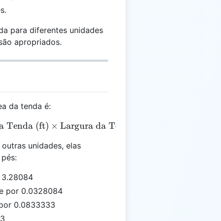
s.
da para diferentes unidades
são apropriados.
ea da tenda é:
xt{Área da Tenda} = \text{Comprimento da Tenda (ft
 Tenda (ft)
×
Largura da Tenda (ft)
outras unidades, elas
 pés:
r 3.28084
ue por 0.0328084
 por 0.0833333
 3