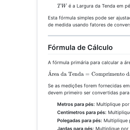
TW
é a Largura da Tenda em pé
T
W
Esta fórmula simples pode ser ajusta
de medida usando fatores de conver
Fórmula de Cálculo
A fórmula primária para calcular a ár
ˊ
\te
A
rea da Tenda
=
Comprimento da
Se as medições forem fornecidas em 
devem primeiro ser convertidas para
Metros para pés:
Multiplique po
Centímetros para pés:
Multipliq
Polegadas para pés:
Multiplique
Jardas para pés:
Multiplique por