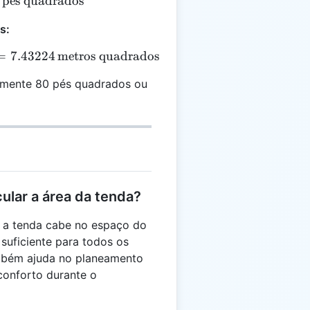
A = 8 \times 10 = 80 \, \text{pés quadrados}
p
ˊ
e
s quadrados
s:
0 \, \text{pés quadrados} \times 0.092903 = 7.43224 
=
7.43224
metros quadrados
amente 80 pés quadrados ou
ular a área da tenda?
e a tenda cabe no espaço do
suficiente para todos os
mbém ajuda no planeamento
conforto durante o