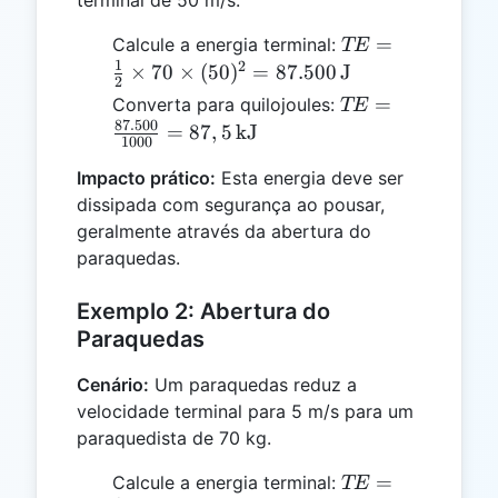
TE =
=
Calcule a energia terminal:
TE
\frac{1}
1
2
×
70
×
(
50
)
=
87.500
J
2
{2}
TE =
=
Converta para quilojoules:
TE
\times
\frac{87.500}
87.500
=
87
,
5
kJ
1000
70
{1000} =
\times
Impacto prático:
Esta energia deve ser
87,5 \,
(50)^2
dissipada com segurança ao pousar,
\text{kJ}
=
geralmente através da abertura do
87.500
paraquedas.
\,
\text{J}
Exemplo 2: Abertura do
Paraquedas
Cenário:
Um paraquedas reduz a
velocidade terminal para 5 m/s para um
paraquedista de 70 kg.
TE =
=
Calcule a energia terminal:
TE