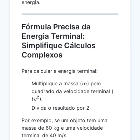
energia.
Fórmula Precisa da
Energia Terminal:
Simplifique Cálculos
Complexos
Para calcular a energia terminal:
m
Multiplique a massa (
) pelo
m
tv^2
quadrado da velocidade terminal (
2
).
t
v
Divida o resultado por 2.
Por exemplo, se um objeto tem uma
massa de 60 kg e uma velocidade
terminal de 40 m/s: