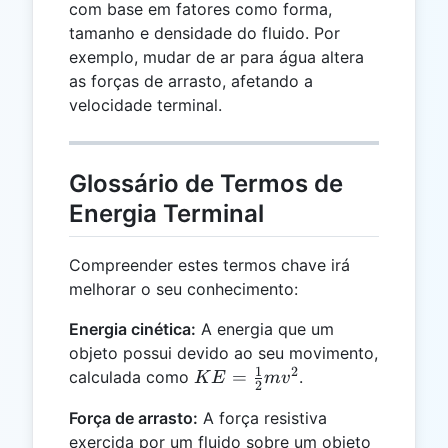
com base em fatores como forma,
tamanho e densidade do fluido. Por
exemplo, mudar de ar para água altera
as forças de arrasto, afetando a
velocidade terminal.
Glossário de Termos de
Energia Terminal
Compreender estes termos chave irá
melhorar o seu conhecimento:
Energia cinética:
A energia que um
objeto possui devido ao seu movimento,
1
2
KE =
=
calculada como
.
K
E
m
v
2
\frac{1}
Força de arrasto:
A força resistiva
{2}mv^2
exercida por um fluido sobre um objeto