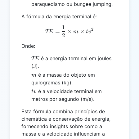
paraquedismo ou bungee jumping.
A fórmula da energia terminal é:
1
TE = \frac{1}{2} \times 
2
=
×
×
TE
m
t
v
2
Onde:
TE
é a energia terminal em joules
TE
(J).
m
é a massa do objeto em
m
quilogramas (kg).
tv
é a velocidade terminal em
t
v
metros por segundo (m/s).
Esta fórmula combina princípios de
cinemática e conservação de energia,
fornecendo insights sobre como a
massa e a velocidade influenciam a