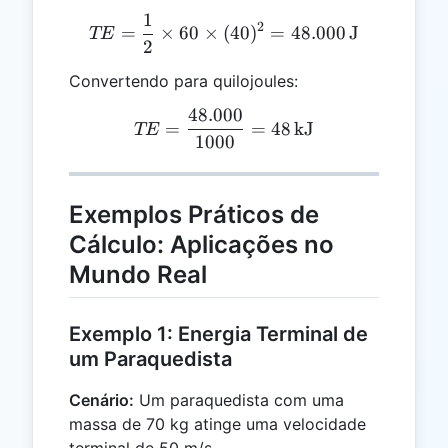
1
TE = \frac{1}{2} \times 6
2
=
×
60
×
(
40
)
=
48.000
J
TE
2
Convertendo para quilojoules:
48.000
TE = \frac{48.000}{1000}
=
=
48
kJ
TE
1000
Exemplos Práticos de
Cálculo: Aplicações no
Mundo Real
Exemplo 1: Energia Terminal de
um Paraquedista
Cenário:
Um paraquedista com uma
massa de 70 kg atinge uma velocidade
terminal de 50 m/s.