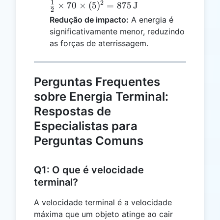
\frac{1}
1
2
×
70
×
(
5
)
=
875
J
2
{2}
Redução de impacto:
A energia é
\times
significativamente menor, reduzindo
70
as forças de aterrissagem.
\times
(5)^2 =
875 \,
Perguntas Frequentes
\text{J}
sobre Energia Terminal:
Respostas de
Especialistas para
Perguntas Comuns
Q1: O que é velocidade
terminal?
A velocidade terminal é a velocidade
máxima que um objeto atinge ao cair