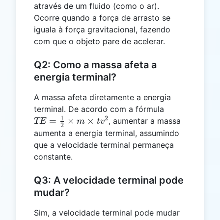
através de um fluido (como o ar).
Ocorre quando a força de arrasto se
iguala à força gravitacional, fazendo
com que o objeto pare de acelerar.
Q2: Como a massa afeta a
energia terminal?
A massa afeta diretamente a energia
TE =
terminal. De acordo com a fórmula
1
2
\frac{1}
=
×
×
, aumentar a massa
TE
m
t
v
2
{2}
aumenta a energia terminal, assumindo
\times
que a velocidade terminal permaneça
m
constante.
\times
tv^2
Q3: A velocidade terminal pode
mudar?
Sim, a velocidade terminal pode mudar