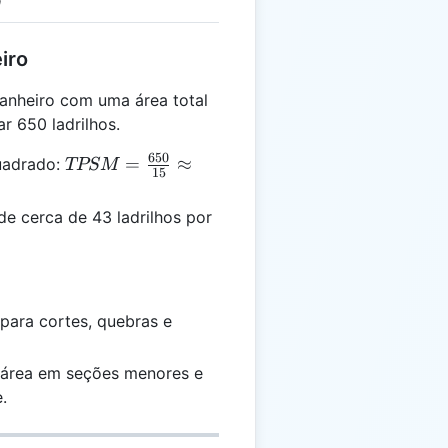
iro
nheiro com uma área total
r 650 ladrilhos.
650
TPSM =
=
≈
quadrado:
TPSM
15
\frac{650}{15}
\approx 43.33 \,
e cerca de 43 ladrilhos por
\text{ladrilhos/m²}
 para cortes, quebras e
a área em seções menores e
.