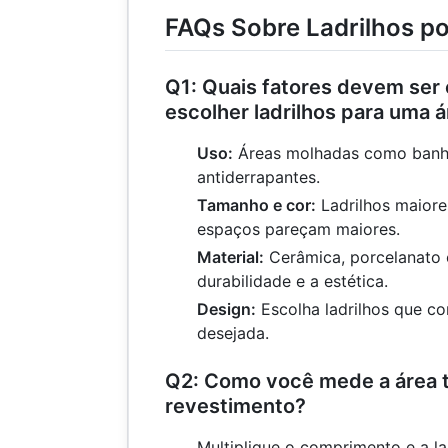
FAQs Sobre Ladrilhos p
Q1: Quais fatores devem ser
escolher ladrilhos para uma á
Uso:
Áreas molhadas como banhe
antiderrapantes.
Tamanho e cor:
Ladrilhos maior
espaços pareçam maiores.
Material:
Cerâmica, porcelanato 
durabilidade e a estética.
Design:
Escolha ladrilhos que c
desejada.
Q2: Como você mede a área t
revestimento?
Multiplique o comprimento e a l