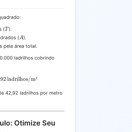
 quadrado:
T
s (
).
T
A
adrados (
).
A
s pela área total.
.000 ladrilhos cobrindo
M = \frac{10.000}{233} \approx 42.92 \, \text{ladr
.92
ladrilhos/m²
e 42,92 ladrilhos por metro
ulo: Otimize Seu
o