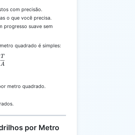
stos com precisão.
s o que você precisa.
m progresso suave sem
r metro quadrado é simples:
T
M = \frac{T}{A}
A
por metro quadrado.
rados.
drilhos por Metro