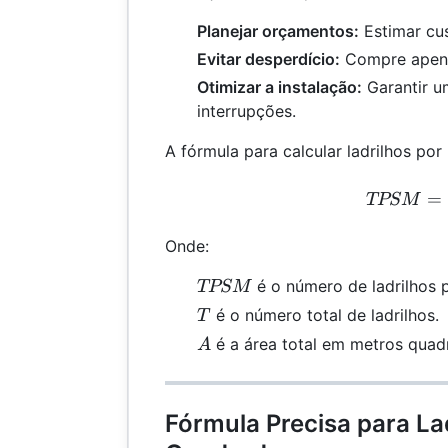
Planejar orçamentos:
Estimar cu
Evitar desperdício:
Compre apena
Otimizar a instalação:
Garantir u
interrupções.
A fórmula para calcular ladrilhos po
TPS
=
TPSM
Onde:
TPSM
é o número de ladrilhos 
TPSM
T
é o número total de ladrilhos.
T
A
é a área total em metros quad
A
Fórmula Precisa para La