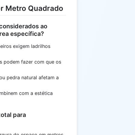
or Metro Quadrado
 considerados ao
rea específica?
iros exigem ladrilhos
es podem fazer com que os
ou pedra natural afetam a
ombinem com a estética
otal para
argura do espaço em metros.