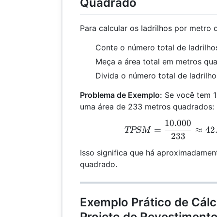
Quadrado
Para calcular os ladrilhos por metro
Conte o número total de ladrilho
Meça a área total em metros qu
Divida o número total de ladrilho
Problema de Exemplo:
Se você tem 10
uma área de 233 metros quadrados:
10.000
TPS
=
≈
42
TPSM
233
Isso significa que há aproximadament
quadrado.
Exemplo Prático de Cálc
Projeto de Revestiment