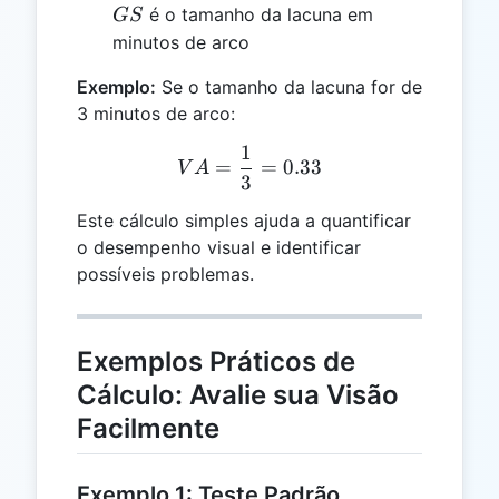
GS
é o tamanho da lacuna em
GS
minutos de arco
Exemplo:
Se o tamanho da lacuna for de
3 minutos de arco:
1
VA = \frac{1}{3} = 0.33
=
=
0.33
V
A
3
Este cálculo simples ajuda a quantificar
o desempenho visual e identificar
possíveis problemas.
Exemplos Práticos de
Cálculo: Avalie sua Visão
Facilmente
Exemplo 1: Teste Padrão