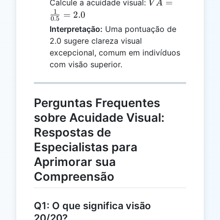
VA =
=
Calcule a acuidade visual:
V
A
\frac{1}
1
=
2.0
0.5
{0.5} =
Interpretação:
Uma pontuação de
2.0
2.0 sugere clareza visual
excepcional, comum em indivíduos
com visão superior.
Perguntas Frequentes
sobre Acuidade Visual:
Respostas de
Especialistas para
Aprimorar sua
Compreensão
Q1: O que significa visão
20/20?