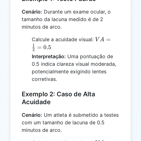
Cenário:
Durante um exame ocular, o
tamanho da lacuna medido é de 2
minutos de arco.
VA =
=
Calcule a acuidade visual:
V
A
\frac{1}
1
=
0.5
2
{2} =
Interpretação:
Uma pontuação de
0.5
0.5 indica clareza visual moderada,
potencialmente exigindo lentes
corretivas.
Exemplo 2: Caso de Alta
Acuidade
Cenário:
Um atleta é submetido a testes
com um tamanho de lacuna de 0.5
minutos de arco.