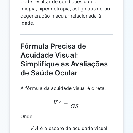
pode resultar de condições como
miopia, hipermetropia, astigmatismo ou
degeneração macular relacionada à
idade.
Fórmula Precisa de
Acuidade Visual:
Simplifique as Avaliações
de Saúde Ocular
A fórmula da acuidade visual é direta:
1
VA = \frac{1}{GS}
=
V
A
GS
Onde:
VA
é o escore de acuidade visual
V
A