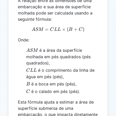
A relação entre as dimensões de uma
embarcação e sua área de superfície
molhada pode ser calculada usando a
seguinte fórmula:
=
ASM = CLL \times (B + 
×
(
+
)
A
SM
C
LL
B
C
Onde:
ASM
é a área da superfície
A
SM
molhada em pés quadrados (pés
quadrados),
CLL
é o comprimento da linha de
C
LL
água em pés (pés),
B
é a boca em pés (pés),
B
C
é o calado em pés (pés).
C
Esta fórmula ajuda a estimar a área de
superfície submersa de uma
embarcação, o que impacta diretamente