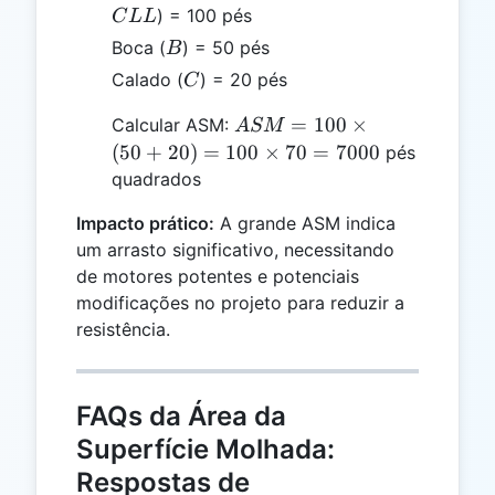
) = 100 pés
C
LL
B
Boca (
) = 50 pés
B
C
Calado (
) = 20 pés
C
ASM
=
100
×
Calcular ASM:
A
SM
= 100
(
50
+
20
)
=
100
×
70
=
7000
pés
\times
quadrados
(50 +
Impacto prático:
A grande ASM indica
20) =
um arrasto significativo, necessitando
100
\times
de motores potentes e potenciais
70 =
modificações no projeto para reduzir a
7000
resistência.
FAQs da Área da
Superfície Molhada:
Respostas de