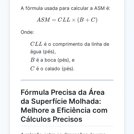
A fórmula usada para calcular a ASM é:
=
ASM = CLL \times (B + 
×
(
+
)
A
SM
C
LL
B
C
Onde:
CLL
é o comprimento da linha de
C
LL
água (pés),
B
é a boca (pés), e
B
C
é o calado (pés).
C
Fórmula Precisa da Área
da Superfície Molhada:
Melhore a Eficiência com
Cálculos Precisos