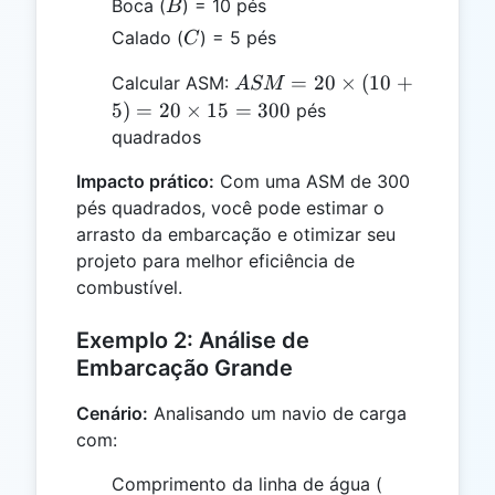
B
Boca (
) = 10 pés
B
C
Calado (
) = 5 pés
C
ASM
=
20
×
(
10
+
Calcular ASM:
A
SM
= 20
5
)
=
20
×
15
=
300
pés
\times
quadrados
(10 +
Impacto prático:
Com uma ASM de 300
5) =
pés quadrados, você pode estimar o
20
\times
arrasto da embarcação e otimizar seu
15 =
projeto para melhor eficiência de
300
combustível.
Exemplo 2: Análise de
Embarcação Grande
Cenário:
Analisando um navio de carga
com:
CLL
Comprimento da linha de água (