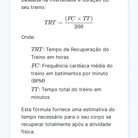
seu treino:
(
×
)
TRT = \frac{(FC \times 
FC
TT
=
TRT
200
Onde:
TRT
: Tempo de Recuperação do
TRT
Treino em horas
FC
: Frequência cardíaca média do
FC
treino em batimentos por minuto
(BPM)
TT
: Tempo total do treino em
TT
minutos
Esta fórmula fornece uma estimativa do
tempo necessário para o seu corpo se
recuperar totalmente após a atividade
física.