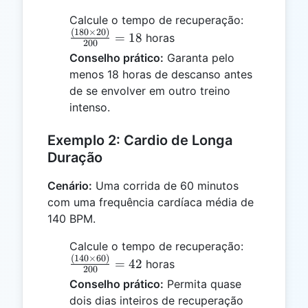
\frac{(180
Calcule o tempo de recuperação:
(
180
×
20
)
\times
=
18
horas
200
20)}{200}
Conselho prático:
Garanta pelo
= 18
menos 18 horas de descanso antes
de se envolver em outro treino
intenso.
Exemplo 2: Cardio de Longa
Duração
Cenário:
Uma corrida de 60 minutos
com uma frequência cardíaca média de
140 BPM.
\frac{(140
Calcule o tempo de recuperação:
(
140
×
60
)
\times
=
42
horas
200
60)}{200}
Conselho prático:
Permita quase
= 42
dois dias inteiros de recuperação