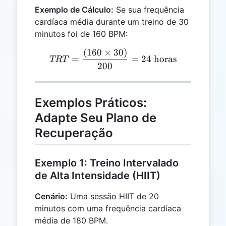
Exemplo de Cálculo:
Se sua frequência
cardíaca média durante um treino de 30
minutos foi de 160 BPM:
(
160
×
30
)
TRT = \frac{(160 \times 
=
=
24
horas
TRT
200
Exemplos Práticos:
Adapte Seu Plano de
Recuperação
Exemplo 1: Treino Intervalado
de Alta Intensidade (HIIT)
Cenário:
Uma sessão HIIT de 20
minutos com uma frequência cardíaca
média de 180 BPM.