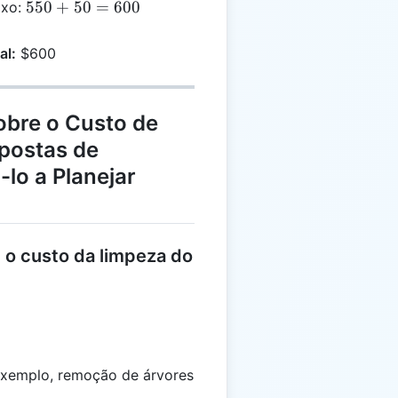
+
550
550
+
50
=
600
ixo:
100
+
=
50
al:
$600
550
=
600
obre o Custo de
spostas de
-lo a Planejar
m o custo da limpeza do
exemplo, remoção de árvores