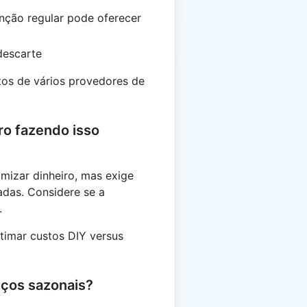
nção regular pode oferecer
descarte
ntos de vários provedores de
ro fazendo isso
mizar dinheiro, mas exige
das. Considere se a
.
timar custos DIY versus
eços sazonais?