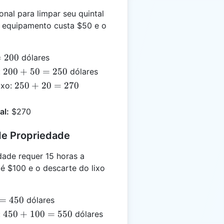
nal para limpar seu quintal
o equipamento custa $50 e o
=
200
dólares
200
200
+
50
=
250
:
dólares
+
250
250
+
20
=
270
ixo:
50
+
=
20
al:
$270
250
=
270
de Propriedade
ade requer 15 horas a
é $100 e o descarte do lixo
=
450
dólares
450
450
+
100
=
550
:
dólares