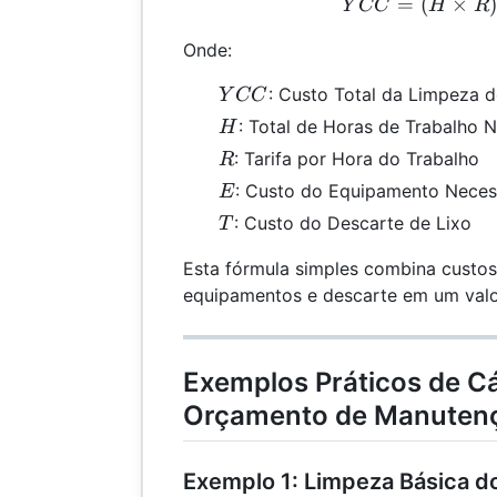
=
(
×
YCC
)
Y
CC
H
R
Onde:
YCC
: Custo Total da Limpeza d
Y
CC
H
: Total de Horas de Trabalho 
H
R
: Tarifa por Hora do Trabalho
R
E
: Custo do Equipamento Necess
E
T
: Custo do Descarte de Lixo
T
Esta fórmula simples combina custo
equipamentos e descarte em um valo
Exemplos Práticos de Cá
Orçamento de Manutenç
Exemplo 1: Limpeza Básica do