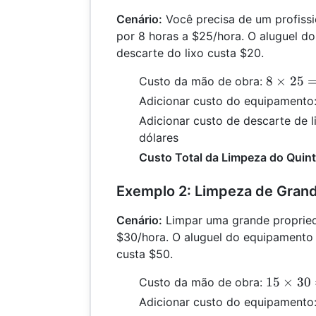
Cenário:
Você precisa de um profissio
por 8 horas a $25/hora. O aluguel d
descarte do lixo custa $20.
8
8
×
25
Custo da mão de obra:
\times
Adicionar custo do equipamento
25 =
Adicionar custo de descarte de l
200
dólares
Custo Total da Limpeza do Quint
Exemplo 2: Limpeza de Gran
Cenário:
Limpar uma grande propried
$30/hora. O aluguel do equipamento 
custa $50.
15
15
×
30
Custo da mão de obra:
\times
Adicionar custo do equipamento
30 =