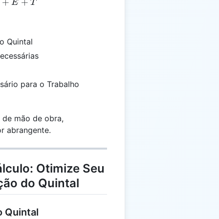
 = (H \times R) + E + T
+
+
E
T
o Quintal
Necessárias
ário para o Trabalho
s de mão de obra,
r abrangente.
lculo: Otimize Seu
ão do Quintal
 Quintal