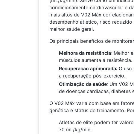
(mL/kg/min). Serve como um indicad
condicionamento cardiovascular e da 
mais altos de V02 Máx correlaciona
desempenho atlético, risco reduzido
melhor saúde geral.
Os principais benefícios de monitora
Melhora da resistência
: Melhor 
músculos aumenta a resistência.
Recuperação aprimorada
: O uso 
a recuperação pós-exercício.
Otimização da saúde
: Um V02 Má
de doenças cardíacas, diabetes 
O V02 Máx varia com base em fatore
genética e status de treinamento. Po
Atletas de elite podem ter valor
70 mL/kg/min.