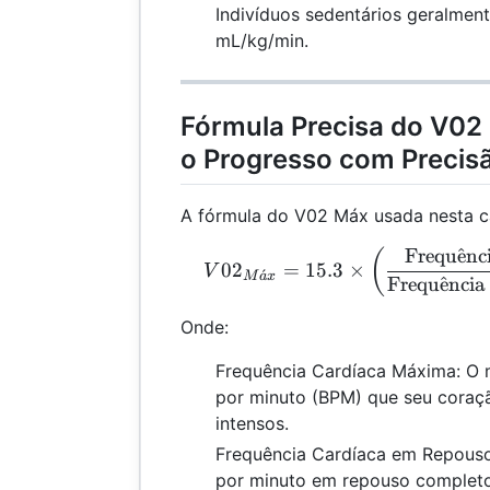
Indivíduos sedentários geralmen
mL/kg/min.
Fórmula Precisa do V0
o Progresso com Precis
A fórmula do V02 Máx usada nesta ca
Frequ
ˆ
e
nc
V02
(
0
2
=
15.3
×
V
ˊ
M
a
x
Frequ
ˆ
e
ncia
Onde:
Frequência Cardíaca Máxima: O 
por minuto (BPM) que seu coraçã
intensos.
Frequência Cardíaca em Repous
por minuto em repouso completo