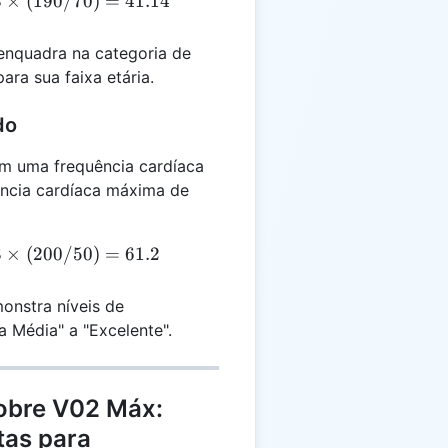
3
×
(
190/70
)
=
41.14
mes
0 /
 enquadra na categoria de
 =
ara sua faixa etária.
14
do
m uma frequência cardíaca
ncia cardíaca máxima de
3
3
×
(
200/50
)
=
61.2
mes
0 /
onstra níveis de
 =
 Média" a "Excelente".
2
obre V02 Máx:
tas para