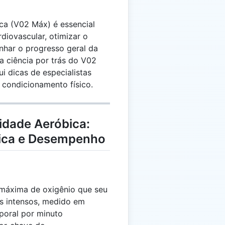
a (V02 Máx) é essencial
diovascular, otimizar o
nhar o progresso geral da
a ciência por trás do V02
ui dicas de especialistas
e condicionamento físico.
idade Aeróbica:
sica e Desempenho
máxima de oxigênio que seu
os intensos, medido em
rporal por minuto