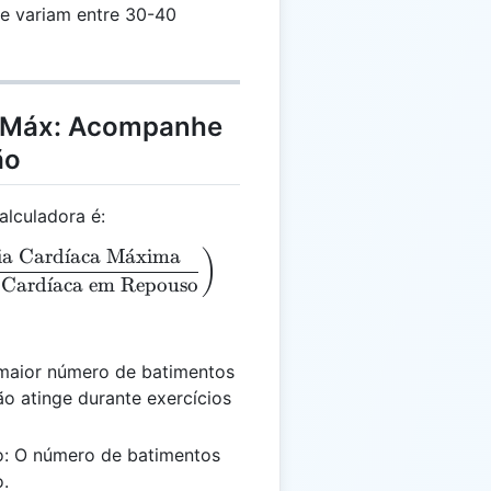
te variam entre 30-40
2 Máx: Acompanhe
ão
lculadora é:
ia Card
ˊ
ı
aca M
a
ˊ
xima
_{Máx} = 15.3 \times \left(\frac{\text{Frequência 
)
 Card
ˊ
ı
aca em Repouso
maior número de batimentos
o atinge durante exercícios
o: O número de batimentos
.