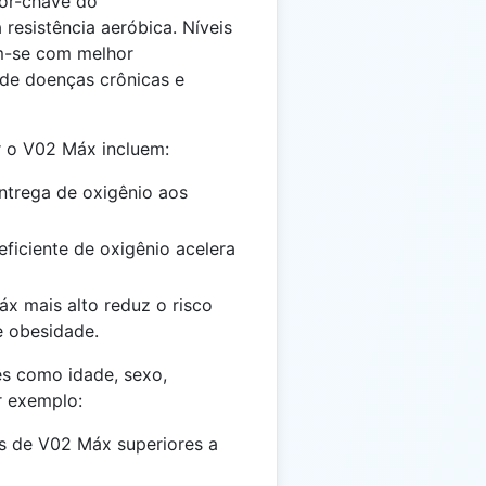
or-chave do
resistência aeróbica. Níveis
m-se com melhor
 de doenças crônicas e
r o V02 Máx incluem:
entrega de oxigênio aos
eficiente de oxigênio acelera
x mais alto reduz o risco
e obesidade.
s como idade, sexo,
r exemplo:
es de V02 Máx superiores a