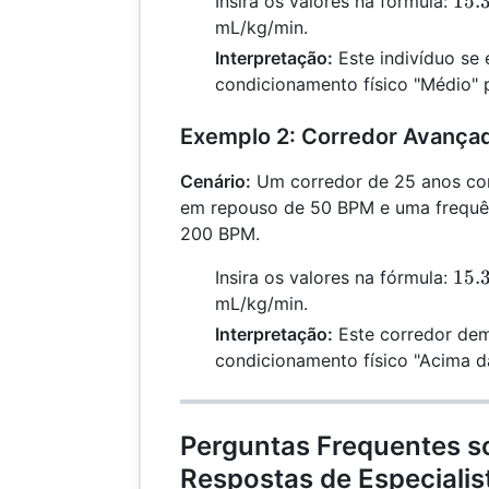
15.
Insira os valores na fórmula:
\ti
mL/kg/min.
(19
Interpretação:
Este indivíduo se
70)
condicionamento físico "Médio" p
41.
Exemplo 2: Corredor Avança
Cenário:
Um corredor de 25 anos co
em repouso de 50 BPM e uma frequê
200 BPM.
15.
15.
Insira os valores na fórmula:
\ti
mL/kg/min.
(20
Interpretação:
Este corredor dem
50)
condicionamento físico "Acima da
61.
Perguntas Frequentes s
Respostas de Especialis