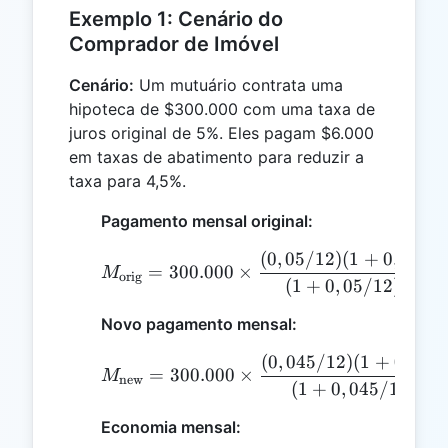
Exemplo 1: Cenário do
Comprador de Imóvel
Cenário:
Um mutuário contrata uma
hipoteca de $300.000 com uma taxa de
juros original de 5%. Eles pagam $6.000
em taxas de abatimento para reduzir a
taxa para 4,5%.
Pagamento mensal original:
(
0
,
05/12
)
(
1
+
0
,
05/1
M_{\text{orig}} = 300.0
=
300.000
×
M
orig
360
(
1
+
0
,
05/12
)
−
Novo pagamento mensal:
(
0
,
045/12
)
(
1
+
0
,
045
M_{\text{new}} = 300.00
=
300.000
×
M
new
360
(
1
+
0
,
045/12
)
Economia mensal: