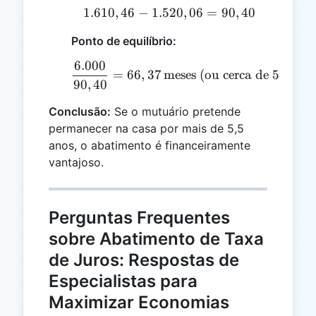
1.610
,
46
−
1.520
1.610,46 - 1.520,06 = 90
,
06
=
90
,
40
Ponto de equilíbrio:
6.000
\frac{6.000}{90,40} = 66
=
66
,
37
meses (ou cerca de 5,5 ano
90
,
40
Conclusão:
Se o mutuário pretende
permanecer na casa por mais de 5,5
anos, o abatimento é financeiramente
vantajoso.
Perguntas Frequentes
sobre Abatimento de Taxa
de Juros: Respostas de
Especialistas para
Maximizar Economias