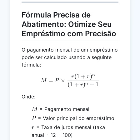
Fórmula Precisa de
Abatimento: Otimize Seu
Empréstimo com Precisão
O pagamento mensal de um empréstimo
pode ser calculado usando a seguinte
fórmula:
n
(
1
+
)
M = P \times \frac{r(1 + r
r
r
=
×
M
P
(
1
+
)
−
1
n
r
Onde:
M
= Pagamento mensal
M
P
= Valor principal do empréstimo
P
r
= Taxa de juros mensal (taxa
r
anual ÷ 12 ÷ 100)