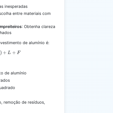
as inesperadas
Escolha entre materiais com
mpreiteiros
: Obtenha clareza
lhados
evestimento de alumínio é:
 = (A \times MC) + L + F
)
+
+
L
F
to de alumínio
rados
quadrado
o, remoção de resíduos,