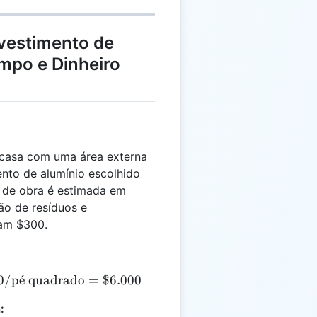
vestimento de
mpo e Dinheiro
casa com uma área externa
nto de alumínio escolhido
 de obra é estimada em
ão de resíduos e
zam $300.
.000 \, \text{pés quadrados} \times \$3,00/\text{pé
0/
p
ˊ
e
quadrado
=
$6.000
: