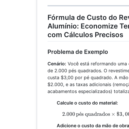
Fórmula de Custo do Re
Alumínio: Economize Te
com Cálculos Precisos
Problema de Exemplo
Cenário:
Você está reformando uma 
de 2.000 pés quadrados. O revestime
custa $3,00 por pé quadrado. A mão
$2.000, e as taxas adicionais (remoç
acabamentos especializados) totali
Calcule o custo do material:
2.000
p
ˊ
e
s quadrados
×
$3
,
2
0
Adicione o custo da mão de obra