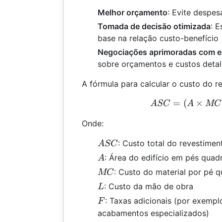
Melhor orçamento
: Evite despes
Tomada de decisão otimizada
: 
base na relação custo-benefício
Negociações aprimoradas com e
sobre orçamentos e custos deta
A fórmula para calcular o custo do r
=
(
×
ASC
A
SC
A
MC
Onde:
ASC
: Custo total do revestimen
A
SC
A
: Área do edifício em pés quad
A
MC
: Custo do material por pé 
MC
L
: Custo da mão de obra
L
F
: Taxas adicionais (por exempl
F
acabamentos especializados)