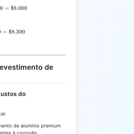
00
$6.000 + \$2.000 = \$8.000
=
$8.000
0
$8.000 + \$300 = \$8.300
=
$8.300
evestimento de
custos do
al:
imento de alumínio premium
entes à corrosão.