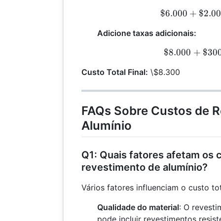
$6.000
+
$2.0
\
Adicione taxas adicionais:
$8.000
+
$30
\
Custo Total Final:
\$8.300
FAQs Sobre Custos de R
Alumínio
Q1: Quais fatores afetam os 
revestimento de alumínio?
Vários fatores influenciam o custo tot
Qualidade do material
: O revest
pode incluir revestimentos resist