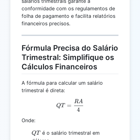
salários trimestrais garante a
conformidade com os regulamentos de
folha de pagamento e facilita relatórios
financeiros precisos.
Fórmula Precisa do Salário
Trimestral: Simplifique os
Cálculos Financeiros
A fórmula para calcular um salário
trimestral é direta:
R
A
QT = \frac{RA}{4}
=
QT
4
Onde:
QT
é o salário trimestral em
QT