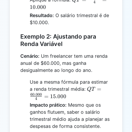
4
\frac{40.000}
10.000
{4} = 10.000
Resultado:
O salário trimestral é de
$10.000.
Exemplo 2: Ajustando para
Renda Variável
Cenário:
Um freelancer tem uma renda
anual de $60.000, mas ganha
desigualmente ao longo do ano.
Use a mesma fórmula para estimar
QT =
=
a renda trimestral média:
QT
\frac{60.000}
60.000
=
15.000
4
{4} = 15.000
Impacto prático:
Mesmo que os
ganhos flutuem, saber o salário
trimestral médio ajuda a planejar as
despesas de forma consistente.