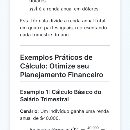
dólares.
RA
é a renda anual em dólares.
R
A
Esta fórmula divide a renda anual total
em quatro partes iguais, representando
cada trimestre do ano.
Exemplos Práticos de
Cálculo: Otimize seu
Planejamento Financeiro
Exemplo 1: Cálculo Básico do
Salário Trimestral
Cenário:
Um indivíduo ganha uma renda
anual de $40.000.
40.000
QT =
=
=
Aplique a fórmula:
QT