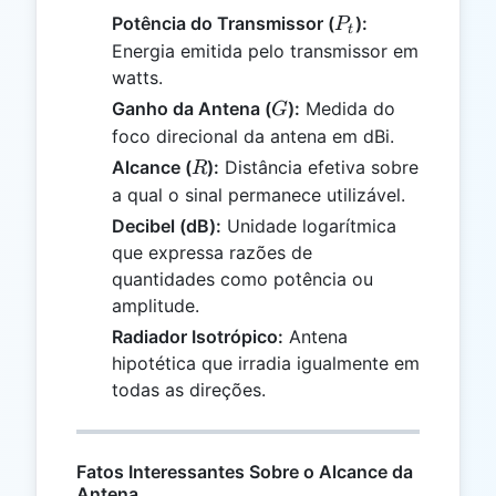
P_t
Potência do Transmissor (
):
P
t
Energia emitida pelo transmissor em
watts.
G
Ganho da Antena (
):
Medida do
G
foco direcional da antena em dBi.
R
Alcance (
):
Distância efetiva sobre
R
a qual o sinal permanece utilizável.
Decibel (dB):
Unidade logarítmica
que expressa razões de
quantidades como potência ou
amplitude.
Radiador Isotrópico:
Antena
hipotética que irradia igualmente em
todas as direções.
Fatos Interessantes Sobre o Alcance da
Antena