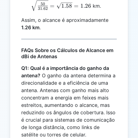
10}}}
50
=
1.58
=
1.26
km.
{10^{1.5}}} =
31.62
\sqrt{\frac{50}
Assim, o alcance é aproximadamente
{31.62}} =
1.26 km
.
\sqrt{1.58} =
1.26
FAQs Sobre os Cálculos de Alcance em
dBi de Antenas
Q1: Qual é a importância do ganho da
antena?
O ganho da antena determina a
direcionalidade e a eficiência de uma
antena. Antenas com ganho mais alto
concentram a energia em feixes mais
estreitos, aumentando o alcance, mas
reduzindo os ângulos de cobertura. Isso
é crucial para sistemas de comunicação
de longa distância, como links de
satélite ou torres de celular.