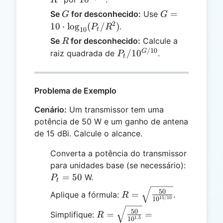
G
G = 10
=
Se
for desconhecido:
Use
G
G
\cdot
2
10
⋅
l
o
g
(
/
)
.
P
R
10
t
\log_{10}
R
Se
for desconhecido:
Calcule a
R
(P_t /
/10
P_t /
G
/1
0
raiz quadrada de
.
P
t
R^2)
10^{G/10}
Problema de Exemplo
Cenário:
Um transmissor tem uma
potência de 50 W e um ganho de antena
de 15 dBi. Calcule o alcance.
Converta a potência do transmissor
P_t
para unidades base (se necessário):
=
=
50
W.
P
t
50
R =
50
=
Aplique a fórmula:
.
R
15/10
1
0
\sqrt{\frac{50}
R =
50
{10^{15 /
=
=
Simplifique:
R
1.5
1
0
\sqrt{\frac{50}