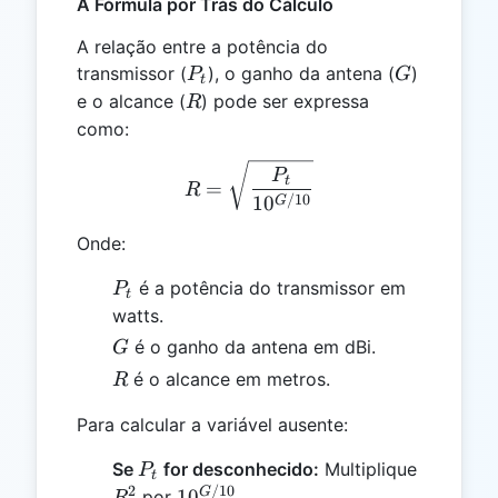
A Fórmula por Trás do Cálculo
A relação entre a potência do
P_t
G
transmissor (
), o ganho da antena (
)
P
G
t
R
e o alcance (
) pode ser expressa
R
como:
R = \sqrt{\frac{P_t}{10^
P
t
=
R
/10
1
0
G
Onde:
P_t
é a potência do transmissor em
P
t
watts.
G
é o ganho da antena em dBi.
G
R
é o alcance em metros.
R
Para calcular a variável ausente:
P_t
Se
for desconhecido:
Multiplique
P
t
2
/10
R^2
10^{G/10}
G
1
0
por
.
R