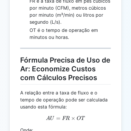
FR é a taxa de fluxo em pés cúbicos
por minuto (CFM), metros cúbicos
por minuto (m³/min) ou litros por
segundo (L/s).
OT é o tempo de operação em
minutos ou horas.
Fórmula Precisa de Uso de
Ar: Economize Custos
com Cálculos Precisos
A relação entre a taxa de fluxo e o
tempo de operação pode ser calculada
usando esta fórmula:
=
AU = FR \times OT
×
A
U
FR
OT
Onde: