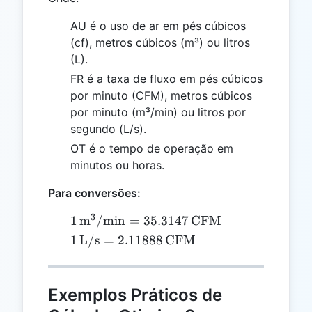
AU é o uso de ar em pés cúbicos
(cf), metros cúbicos (m³) ou litros
(L).
FR é a taxa de fluxo em pés cúbicos
por minuto (CFM), metros cúbicos
por minuto (m³/min) ou litros por
segundo (L/s).
OT é o tempo de operação em
minutos ou horas.
Para conversões:
3
1 \,
1
m
/
min
=
35.3147
CFM
\text{m}^3/\text{min}
1 \,
1
L/s
=
2.11888
CFM
= 35.3147 \,
\text{L/s}
\text{CFM}
= 2.11888 \,
\text{CFM}
Exemplos Práticos de