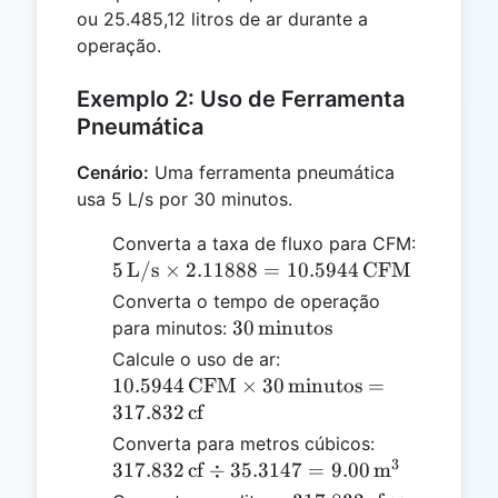
ou 25.485,12 litros de ar durante a
25.485,12
operação.
\,
\text{L}
Exemplo 2: Uso de Ferramenta
Pneumática
Cenário:
Uma ferramenta pneumática
usa 5 L/s por 30 minutos.
5 \,
Converta a taxa de fluxo para CFM:
\text{L/
5
L/s
×
2.11888
=
10.5944
CFM
\times
Converta o tempo de operação
2.11888
30 \,
30
minutos
para minutos:
10.5944 
\text{minutos}
10.5944 \,
Calcule o uso de ar:
\text{C
\text{CFM}
10.5944
CFM
×
30
minutos
=
\times 30 \,
317.832
cf
\text{minutos}
317.832 \,
Converta para metros cúbicos:
= 317.832 \,
3
\text{cf}
317.832
cf
÷
35.3147
=
9.00
m
\text{cf}
\div