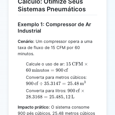
Cálculo: Otimize Seus
Sistemas Pneumáticos
Exemplo 1: Compressor de Ar
Industrial
Cenário:
Um compressor opera a uma
taxa de fluxo de 15 CFM por 60
minutos.
15 \,
15
CFM
×
Calcule o uso de ar:
\text{CFM}
60
minutos
=
900
cf
\times 60 \,
900 \,
Converta para metros cúbicos:
\text{minutos}
3
\text{cf}
900
cf
÷
35.3147
=
25.48
m
= 900 \,
\div
900 \,
900
cf
×
Converta para litros:
\text{cf}
35.3147 =
\text{cf}
28.3168
=
25.485
,
12
L
25.48 \,
\times
\text{m}^3
Impacto prático:
O sistema consome
28.3168
900 pés cúbicos, 25,48 metros cúbicos
=