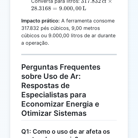
317.832
317.832
cf
×
Converta para litros:
35.3147 =
\,
28.3168
=
9.000
,
00
L
9.00 \,
\text{cf}
\text{m}^3
Impacto prático:
A ferramenta consome
\times
317.832 pés cúbicos, 9,00 metros
28.3168
cúbicos ou 9.000,00 litros de ar durante
=
a operação.
9.000,00
\,
\text{L}
Perguntas Frequentes
sobre Uso de Ar:
Respostas de
Especialistas para
Economizar Energia e
Otimizar Sistemas
Q1: Como o uso de ar afeta os