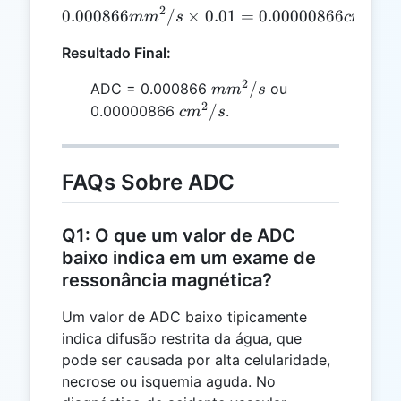
2
2
0.000866
/
×
0.000866 mm²/s × 0.01 = 
0.01
=
0.00000866
/
m
m
s
c
m
s
Resultado Final:
2
mm²/s
/
ADC = 0.000866
ou
m
m
s
2
cm²/s
/
0.00000866
.
c
m
s
FAQs Sobre ADC
Q1: O que um valor de ADC
baixo indica em um exame de
ressonância magnética?
Um valor de ADC baixo tipicamente
indica difusão restrita da água, que
pode ser causada por alta celularidade,
necrose ou isquemia aguda. No