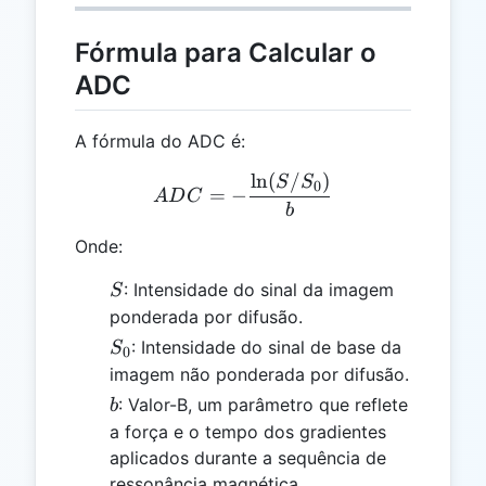
Fórmula para Calcular o
ADC
A fórmula do ADC é:
l
n
(
/
)
ADC = -\frac{\ln(S / S₀)
S
S
0
=
−
A
D
C
b
Onde:
S
: Intensidade do sinal da imagem
S
ponderada por difusão.
S₀
: Intensidade do sinal de base da
S
0
imagem não ponderada por difusão.
b
: Valor-B, um parâmetro que reflete
b
a força e o tempo dos gradientes
aplicados durante a sequência de
ressonância magnética.