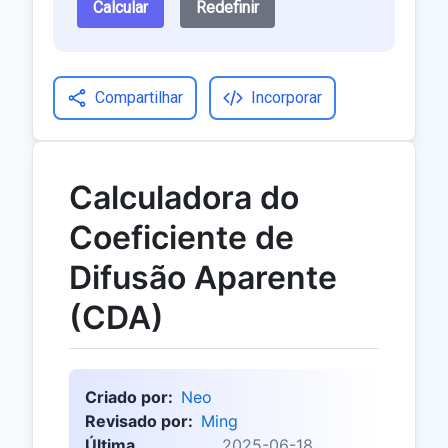
Calcular
Redefinir
Compartilhar
Incorporar
Calculadora do
Coeficiente de
Difusão Aparente
(CDA)
Criado por:
Neo
Revisado por:
Ming
Última
2025-06-18