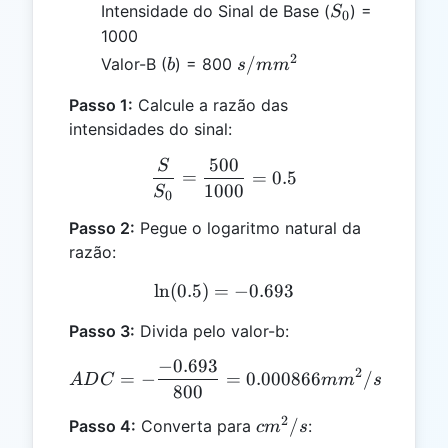
S₀
Intensidade do Sinal de Base (
) =
S
0
1000
2
b
s/mm²
/
Valor-B (
) = 800
b
s
m
m
Passo 1:
Calcule a razão das
intensidades do sinal:
500
S
\frac{S}{S₀} = \frac{500
=
=
0.5
1000
S
0
Passo 2:
Pegue o logaritmo natural da
razão:
l
n
(
0.5
)
=
\ln(0.5) = -0.693
−
0.693
Passo 3:
Divida pelo valor-b:
−
0.693
ADC = -\frac{-0.693}{80
2
=
−
=
0.000866
/
A
D
C
m
m
s
800
2
cm²/s
/
Passo 4:
Converta para
:
c
m
s