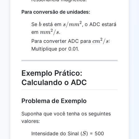
Para conversão de unidades:
2
b
s/mm²
/
Se
está em
, o ADC estará
b
s
m
m
2
mm²/s
/
em
.
m
m
s
2
cm²/s
/
Para converter ADC para
:
c
m
s
Multiplique por 0.01.
Exemplo Prático:
Calculando o ADC
Problema de Exemplo
Suponha que você tenha os seguintes
valores:
S
Intensidade do Sinal (
) = 500
S