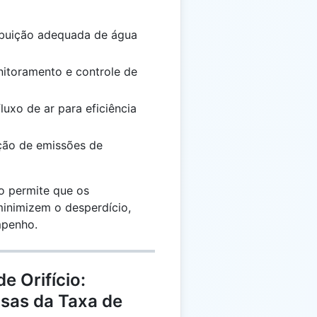
ribuição adequada de água
itoramento e controle de
uxo de ar para eficiência
ão de emissões de
io permite que os
inimizem o desperdício,
mpenho.
e Orifício:
isas da Taxa de