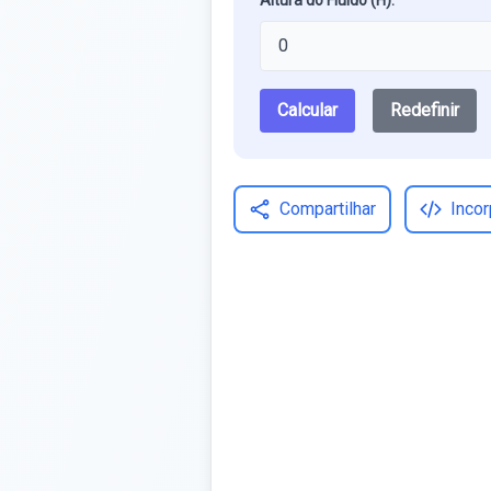
Altura do Fluido (H):
Calcular
Redefinir
Compartilhar
Incor