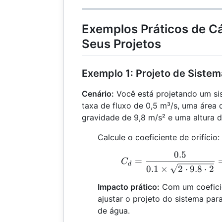
Exemplos Práticos de Cá
Seus Projetos
Exemplo 1: Projeto de Sistem
Cenário:
Você está projetando um si
taxa de fluxo de 0,5 m³/s, uma área d
gravidade de 9,8 m/s² e uma altura d
Calcule o coeficiente de orifício:
0.5
C
=
C
d
0.1
×
2
⋅
9.8
⋅
2
Impacto prático:
Com um coefici
ajustar o projeto do sistema para
de água.