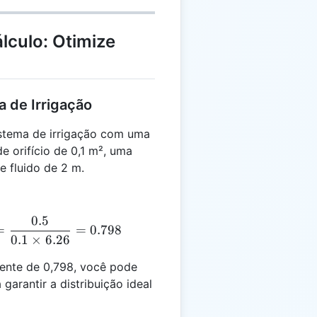
lculo: Otimize
a de Irrigação
stema de irrigação com uma
e orifício de 0,1 m², uma
e fluido de 2 m.
0.5
_d = \frac{0.5}{0.1 \times \sqrt{2 \cdot 9.8 \cdot 2}
=
=
0.798
0.1
×
6.26
ente de 0,798, você pode
 garantir a distribuição ideal