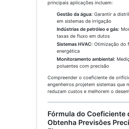
principais aplicações incluem:
Gestão da água:
Garantir a dist
em sistemas de irrigação
Indústrias de petróleo e gás:
Mon
taxas de fluxo em dutos
Sistemas HVAC:
Otimização do fl
energética
Monitoramento ambiental:
Mediç
poluentes com precisão
Compreender o coeficiente de orifíc
engenheiros projetem sistemas que m
reduzam custos e melhorem o dese
Fórmula do Coeficiente d
Obtenha Previsões Prec