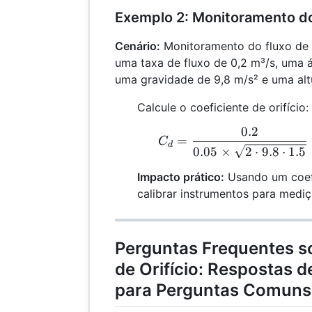
Exemplo 2: Monitoramento do
Cenário:
Monitoramento do fluxo de
uma taxa de fluxo de 0,2 m³/s, uma á
uma gravidade de 9,8 m/s² e uma altu
Calcule o coeficiente de orifício:
0.2
C
=
C
d
0.05
×
2
⋅
9.8
⋅
1.5
Impacto prático:
Usando um coefi
calibrar instrumentos para mediç
Perguntas Frequentes so
de Orifício: Respostas d
para Perguntas Comuns