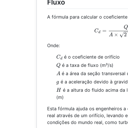
Fluxo
A fórmula para calcular o coeficiente 
Q
C_d
=
C
d
×
2
A
Onde:
C_d
é o coeficiente de orifício
C
d
Q
é a taxa de fluxo (m³/s)
Q
A
é a área da seção transversal d
A
g
é a aceleração devido à gravid
g
H
é a altura do fluido acima da l
H
(m)
Esta fórmula ajuda os engenheiros a 
real através de um orifício, levando
condições do mundo real, como turbul