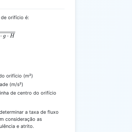
de orifício é:
 = \frac{Q}{A \times \sqrt{2 \cdot g \cdot H}}
⋅
⋅
g
H
o orifício (m²)
ade (m/s²)
inha de centro do orifício
determinar a taxa de fluxo
 em consideração as
ência e atrito.