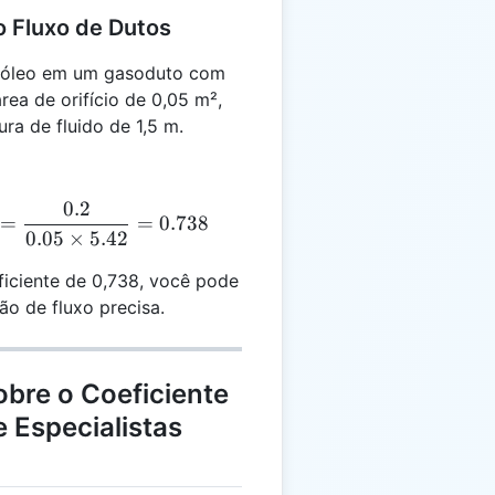
 Fluxo de Dutos
 óleo em um gasoduto com
rea de orifício de 0,05 m²,
ra de fluido de 1,5 m.
0.2
_d = \frac{0.2}{0.05 \times \sqrt{2 \cdot 9.8 \cdot 1
=
=
0.738
0.05
×
5.42
ciente de 0,738, você pode
ão de fluxo precisa.
bre o Coeficiente
e Especialistas