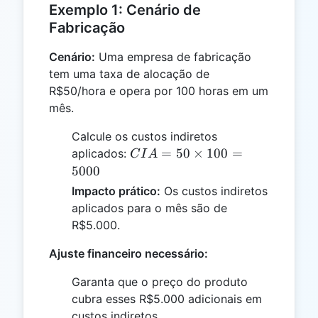
Exemplo 1: Cenário de
Fabricação
Cenário:
Uma empresa de fabricação
tem uma taxa de alocação de
R$50/hora e opera por 100 horas em um
mês.
Calcule os custos indiretos
CIA
=
50
×
100
=
aplicados:
C
I
A
= 50
5000
\times
Impacto prático:
Os custos indiretos
100 =
aplicados para o mês são de
5000
R$5.000.
Ajuste financeiro necessário:
Garanta que o preço do produto
cubra esses R$5.000 adicionais em
custos indiretos.