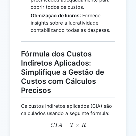
cobrir todos os custos.
Otimização de lucros
: Fornece
insights sobre a lucratividade,
contabilizando todas as despesas.
Fórmula dos Custos
Indiretos Aplicados:
Simplifique a Gestão de
Custos com Cálculos
Precisos
Os custos indiretos aplicados (CIA) são
calculados usando a seguinte fórmula:
=
CIA = T \times R
×
C
I
A
T
R