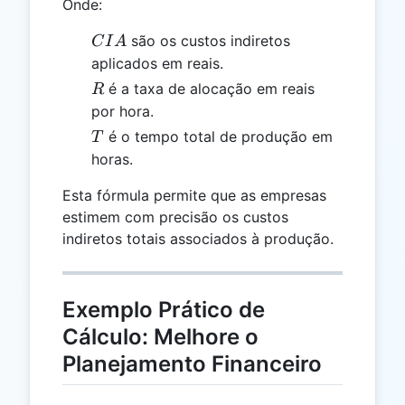
Onde:
CIA
são os custos indiretos
C
I
A
aplicados em reais.
R
é a taxa de alocação em reais
R
por hora.
T
é o tempo total de produção em
T
horas.
Esta fórmula permite que as empresas
estimem com precisão os custos
indiretos totais associados à produção.
Exemplo Prático de
Cálculo: Melhore o
Planejamento Financeiro