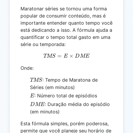
Maratonar séries se tornou uma forma
popular de consumir conteúdo, mas é
importante entender quanto tempo você
está dedicando a isso. A fórmula ajuda a
quantificar o tempo total gasto em uma
série ou temporada:
=
TMS = E \times DME
×
TMS
E
D
ME
Onde:
TMS
: Tempo de Maratona de
TMS
Séries (em minutos)
E
: Número total de episódios
E
DME
: Duração média do episódio
D
ME
(em minutos)
Esta fórmula simples, porém poderosa,
permite que você planeje seu horário de