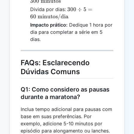
\times
300
minutos
30 = 300
300 \div 5 =
300
÷
5
=
Divida por dias:
\text{
60 \text{
60
minutos/dia
minutos}
minutos/dia}
Impacto prático:
Dedique 1 hora por
dia para completar a série em 5
dias.
FAQs: Esclarecendo
Dúvidas Comuns
Q1: Como considero as pausas
durante a maratona?
Inclua tempo adicional para pausas com
base em suas preferências. Por
exemplo, adicione 5-10 minutos por
episódio para alongamento ou lanches.