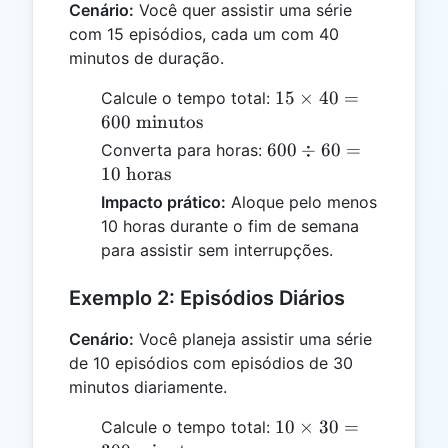
Cenário:
Você quer assistir uma série
com 15 episódios, cada um com 40
minutos de duração.
15
15
×
40
=
Calcule o tempo total:
\times
600
minutos
40 = 600
600
600
÷
60
=
Converta para horas:
\text{
\div
10
horas
minutos}
60 =
Impacto prático:
Aloque pelo menos
10
10 horas durante o fim de semana
\text{
para assistir sem interrupções.
horas}
Exemplo 2: Episódios Diários
Cenário:
Você planeja assistir uma série
de 10 episódios com episódios de 30
minutos diariamente.
10
10
×
30
=
Calcule o tempo total: