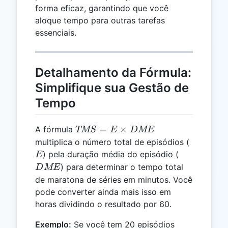
forma eficaz, garantindo que você
aloque tempo para outras tarefas
essenciais.
Detalhamento da Fórmula:
Simplifique sua Gestão de
Tempo
TMS
=
×
A fórmula
TMS
E
D
ME
= E
E
multiplica o número total de episódios (
\times
DME
) pela duração média do episódio (
E
DME
) para determinar o tempo total
D
ME
de maratona de séries em minutos. Você
pode converter ainda mais isso em
horas dividindo o resultado por 60.
Exemplo:
Se você tem 20 episódios