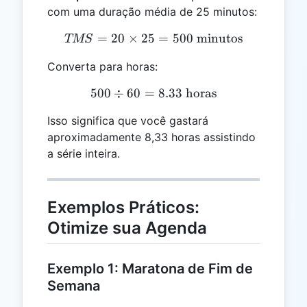
com uma duração média de 25 minutos:
=
20
×
25
TMS = 20 \times 25 = 500
=
500
minutos
TMS
Converta para horas:
500
÷
60
=
500 \div 60 = 8.33 \text{ 
8.33
horas
Isso significa que você gastará
aproximadamente 8,33 horas assistindo
a série inteira.
Exemplos Práticos:
Otimize sua Agenda
Exemplo 1: Maratona de Fim de
Semana