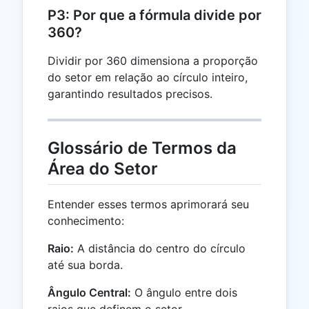
r^2 \times
P3: Por que a fórmula divide por
\alpha
360?
Dividir por 360 dimensiona a proporção
do setor em relação ao círculo inteiro,
garantindo resultados precisos.
Glossário de Termos da
Área do Setor
Entender esses termos aprimorará seu
conhecimento:
Raio:
A distância do centro do círculo
até sua borda.
Ângulo Central:
O ângulo entre dois
raios que definem o setor.