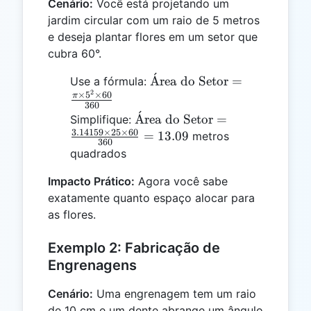
Cenário:
Você está projetando um
jardim circular com um raio de 5 metros
e deseja plantar flores em um setor que
cubra 60°.
ˊ
\text{Área
A
rea do Setor
=
Use a fórmula:
2
do Setor}
×
5
×
60
π
360
=
ˊ
\text{Área
A
rea do Setor
=
Simplifique:
\frac{\pi
3.14159
×
25
×
60
do Setor} =
=
13.09
metros
\times 5^2
360
\frac{3.14159
quadrados
\times 60}
\times 25
{360}
Impacto Prático:
Agora você sabe
\times 60}
{360} =
exatamente quanto espaço alocar para
13.09
as flores.
Exemplo 2: Fabricação de
Engrenagens
Cenário:
Uma engrenagem tem um raio
de 10 cm e um dente abrange um ângulo