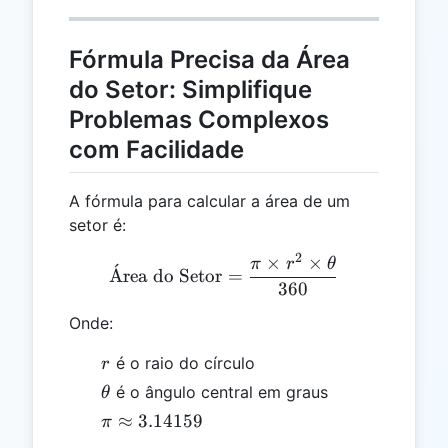
Fórmula Precisa da Área
do Setor: Simplifique
Problemas Complexos
com Facilidade
A fórmula para calcular a área de um
setor é:
2
×
×
\text{Área do Setor} = \f
π
r
θ
ˊ
A
rea do Setor
=
360
Onde:
r
é o raio do círculo
r
\theta
é o ângulo central em graus
θ
\pi
≈
3.14159
π
\approx