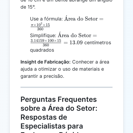
de 15°.
ˊ
\text{Área
A
rea do Setor
=
Use a fórmula:
2
do Setor}
×
1
0
×
15
π
360
=
ˊ
\text{Área
A
rea do Setor
=
Simplifique:
\frac{\pi
3.14159
×
100
×
15
do Setor} =
=
13.09
centímetros
\times
360
\frac{3.14159
quadrados
10^2
\times 100
\times 15}
Insight de Fabricação:
Conhecer a área
\times 15}
{360}
{360} =
ajuda a otimizar o uso de materiais e
13.09
garantir a precisão.
Perguntas Frequentes
sobre a Área do Setor:
Respostas de
Especialistas para