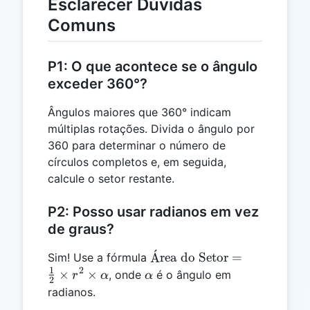
Esclarecer Dúvidas
Comuns
P1: O que acontece se o ângulo
exceder 360°?
Ângulos maiores que 360° indicam
múltiplas rotações. Divida o ângulo por
360 para determinar o número de
círculos completos e, em seguida,
calcule o setor restante.
P2: Posso usar radianos em vez
de graus?
ˊ
\text{Área
A
rea do Setor
=
Sim! Use a fórmula
1
do Setor}
2
\alpha
×
×
, onde
é o ângulo em
r
α
α
2
= \frac{1}
radianos.
{2} \times