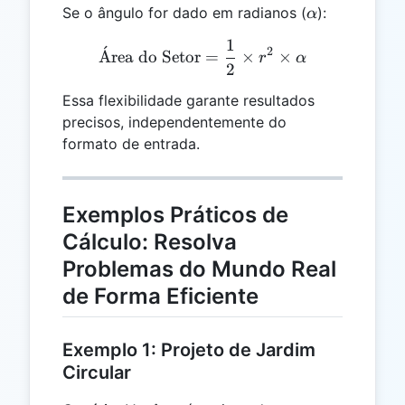
\alpha
Se o ângulo for dado em radianos (
):
α
3.14159
1
\text{Área do Setor} = \f
ˊ
2
A
rea do Setor
=
×
×
r
α
2
Essa flexibilidade garante resultados
precisos, independentemente do
formato de entrada.
Exemplos Práticos de
Cálculo: Resolva
Problemas do Mundo Real
de Forma Eficiente
Exemplo 1: Projeto de Jardim
Circular