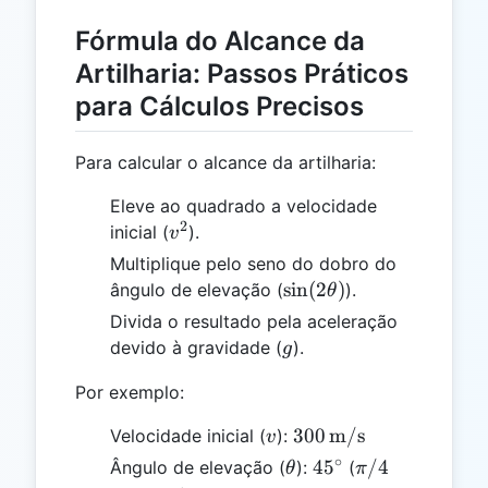
Fórmula do Alcance da
Artilharia: Passos Práticos
para Cálculos Precisos
Para calcular o alcance da artilharia:
Eleve ao quadrado a velocidade
2
v^2
inicial (
).
v
Multiplique pelo seno do dobro do
\sin(2\theta)
s
i
n
(
2
)
ângulo de elevação (
).
θ
Divida o resultado pela aceleração
g
devido à gravidade (
).
g
Por exemplo:
v
300 \,
300
m/s
Velocidade inicial (
):
v
\text{m/s}
∘
\theta
45^\circ
\pi/4
4
5
/4
Ângulo de elevação (
):
(
θ
π