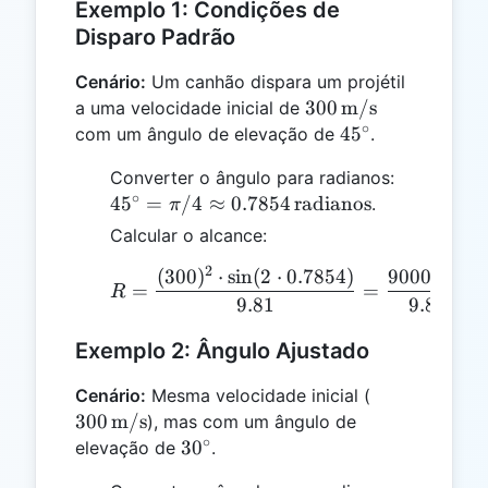
Exemplo 1: Condições de
Disparo Padrão
Cenário:
Um canhão dispara um projétil
300 \,
300
m/s
a uma velocidade inicial de
∘
\text{m/s}
45^\circ
4
5
com um ângulo de elevação de
.
45^\circ 
Converter o ângulo para radianos:
∘
\pi/4 \ap
4
5
=
/4
≈
0.7854
radianos
.
π
0.7854 \,
Calcular o alcance:
\text{rad
2
(
300
)
⋅
s
i
n
(
2
⋅
0.7854
)
90000
⋅
1
R = \frac{(300)^2 \cdot
=
=
R
9.81
9.81
Exemplo 2: Ângulo Ajustado
300 \,
Cenário:
Mesma velocidade inicial (
\text{m/s}
300
m/s
), mas com um ângulo de
∘
30^\circ
3
0
elevação de
.