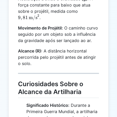
força constante para baixo que atua
9,81 \,
sobre o projétil, medida como
2
\text{m/s}^2
9
,
81
m/s
.
Movimento de Projétil:
O caminho curvo
seguido por um objeto sob a influência
da gravidade após ser lançado ao ar.
Alcance (R):
A distância horizontal
percorrida pelo projétil antes de atingir
o solo.
Curiosidades Sobre o
Alcance da Artilharia
Significado Histórico:
Durante a
Primeira Guerra Mundial, a artilharia