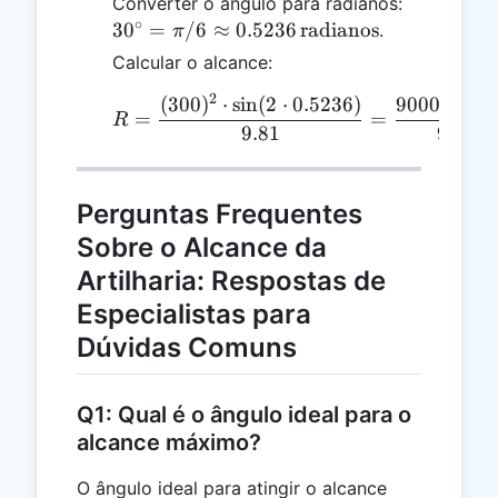
30^\circ 
Converter o ângulo para radianos:
∘
\pi/6 \ap
3
0
=
/6
≈
0.5236
radianos
.
π
0.5236 \,
Calcular o alcance:
\text{rad
2
(
300
)
⋅
s
i
n
(
2
⋅
0.5236
)
90000
⋅
0.8
R = \frac{(300)^2 \cdot
=
=
R
9.81
9.81
Perguntas Frequentes
Sobre o Alcance da
Artilharia: Respostas de
Especialistas para
Dúvidas Comuns
Q1: Qual é o ângulo ideal para o
alcance máximo?
O ângulo ideal para atingir o alcance