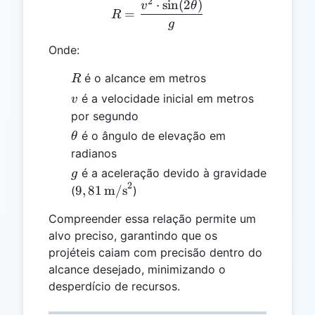
2
⋅
s
i
n
(
2
)
R = \frac{v^2 \cdot \sin(
v
θ
=
R
g
Onde:
R
é o alcance em metros
R
v
é a velocidade inicial em metros
v
por segundo
\theta
é o ângulo de elevação em
θ
radianos
g
é a aceleração devido à gravidade
g
2
9,81 \,
9
,
81
m/s
(
)
\text{m/s}^2
Compreender essa relação permite um
alvo preciso, garantindo que os
projéteis caiam com precisão dentro do
alcance desejado, minimizando o
desperdício de recursos.