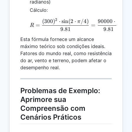
radianos)
Cálculo:
2
(
300
)
⋅
s
i
n
(
2
⋅
/4
)
90000
⋅
1
R = \frac{(300)^2 \cdot
π
=
=
=
9
R
9.81
9.81
Esta fórmula fornece um alcance
máximo teórico sob condições ideais.
Fatores do mundo real, como resistência
do ar, vento e terreno, podem afetar o
desempenho real.
Problemas de Exemplo:
Aprimore sua
Compreensão com
Cenários Práticos