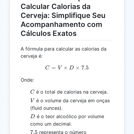
Calcular Calorias da
Cerveja: Simplifique Seu
Acompanhamento com
Cálculos Exatos
A fórmula para calcular as calorias da
cerveja é:
=
×
C = V \times D \times 7.5
×
7.5
C
V
D
Onde:
C
é o total de calorias na cerveja.
C
V
é o volume da cerveja em onças
V
(fluid ounces).
D
é o teor alcoólico por volume
D
como um decimal.
7.5
7.5
representa o número