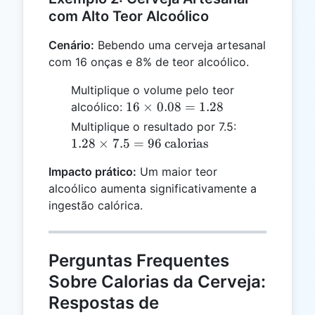
com Alto Teor Alcoólico
Cenário:
Bebendo uma cerveja artesanal
com 16 onças e 8% de teor alcoólico.
Multiplique o volume pelo teor
16
16
×
0.08
=
1.28
alcoólico:
\times
1.28 \times 7
Multiplique o resultado por 7.5:
0.08
= 96 \,
1.28
×
7.5
=
96
calorias
=
\text{caloria
1.28
Impacto prático:
Um maior teor
alcoólico aumenta significativamente a
ingestão calórica.
Perguntas Frequentes
Sobre Calorias da Cerveja:
Respostas de