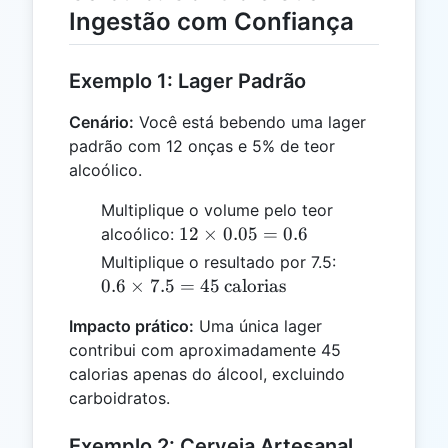
Ingestão com Confiança
Exemplo 1: Lager Padrão
Cenário:
Você está bebendo uma lager
padrão com 12 onças e 5% de teor
alcoólico.
Multiplique o volume pelo teor
12
12
×
0.05
=
0.6
alcoólico:
\times
0.6 \times 7.
Multiplique o resultado por 7.5:
0.05
= 45 \,
0.6
×
7.5
=
45
calorias
= 0.6
\text{caloria
Impacto prático:
Uma única lager
contribui com aproximadamente 45
calorias apenas do álcool, excluindo
carboidratos.
Exemplo 2: Cerveja Artesanal