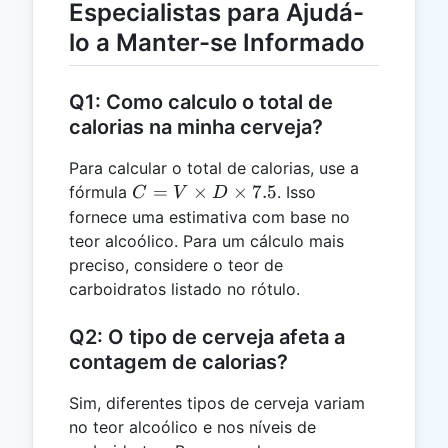
Especialistas para Ajudá-
lo a Manter-se Informado
Q1: Como calculo o total de
calorias na minha cerveja?
Para calcular o total de calorias, use a
C = V
=
×
×
7.5
fórmula
. Isso
C
V
D
\times
fornece uma estimativa com base no
D
teor alcoólico. Para um cálculo mais
\times
preciso, considere o teor de
7.5
carboidratos listado no rótulo.
Q2: O tipo de cerveja afeta a
contagem de calorias?
Sim, diferentes tipos de cerveja variam
no teor alcoólico e nos níveis de