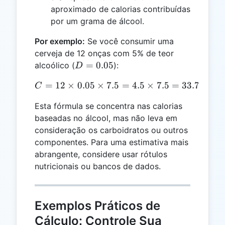
aproximado de calorias contribuídas
por um grama de álcool.
Por exemplo:
Se você consumir uma
cerveja de 12 onças com 5% de teor
D =
=
0.05
alcoólico (
):
D
0.05
=
12
×
0.05
×
7.5
C = 12 \times 0.05 \times 7
=
4.5
×
7.5
=
33.75
calo
C
Esta fórmula se concentra nas calorias
baseadas no álcool, mas não leva em
consideração os carboidratos ou outros
componentes. Para uma estimativa mais
abrangente, considere usar rótulos
nutricionais ou bancos de dados.
Exemplos Práticos de
Cálculo: Controle Sua