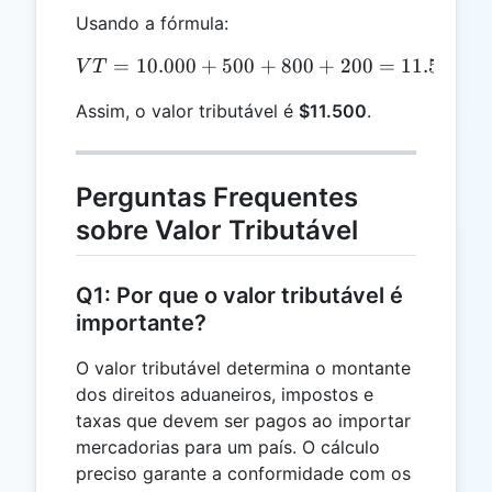
Usando a fórmula:
=
10.000
+
500
VT = 10.000 + 500 + 800 
+
800
+
200
=
11.500
V
T
Assim, o valor tributável é
$11.500
.
Perguntas Frequentes
sobre Valor Tributável
Q1: Por que o valor tributável é
importante?
O valor tributável determina o montante
dos direitos aduaneiros, impostos e
taxas que devem ser pagos ao importar
mercadorias para um país. O cálculo
preciso garante a conformidade com os