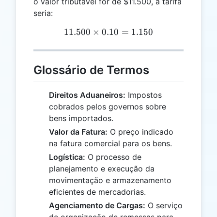
o valor tributável for de $11.500, a tarifa
seria:
11.500
×
0.10
11.500 \times 0.10 = 1.150
=
1.150
Glossário de Termos
Direitos Aduaneiros:
Impostos
cobrados pelos governos sobre
bens importados.
Valor da Fatura:
O preço indicado
na fatura comercial para os bens.
Logística:
O processo de
planejamento e execução da
movimentação e armazenamento
eficientes de mercadorias.
Agenciamento de Cargas:
O serviço