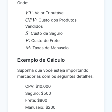
Onde:
VT
: Valor Tributável
V
T
CPV
: Custo dos Produtos
CP
V
Vendidos
S
: Custo de Seguro
S
F
: Custo de Frete
F
M
: Taxas de Manuseio
M
Exemplo de Cálculo
Suponha que você esteja importando
mercadorias com os seguintes detalhes:
CPV: $10.000
Seguro: $500
Frete: $800
Manuseio: $200