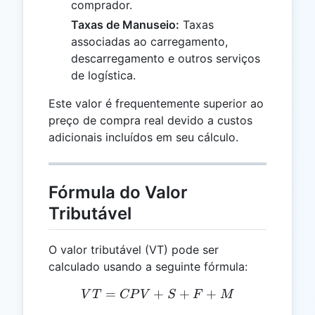
comprador.
Taxas de Manuseio:
Taxas
associadas ao carregamento,
descarregamento e outros serviços
de logística.
Este valor é frequentemente superior ao
preço de compra real devido a custos
adicionais incluídos em seu cálculo.
Fórmula do Valor
Tributável
O valor tributável (VT) pode ser
calculado usando a seguinte fórmula:
=
+
VT = CPV + S + F + M
+
+
V
T
CP
V
S
F
M