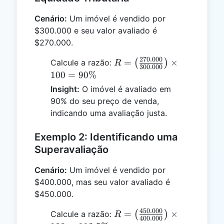
Cenário:
Um imóvel é vendido por
$300.000 e seu valor avaliado é
$270.000.
270.000
R = \left(
=
×
Calcule a razão:
(
)
R
300.000
\frac{270.000}
100
=
90%
{300.000}
Insight:
O imóvel é avaliado em
\right) \times
90% do seu preço de venda,
100 = 90\%
indicando uma avaliação justa.
Exemplo 2: Identificando uma
Superavaliação
Cenário:
Um imóvel é vendido por
$400.000, mas seu valor avaliado é
$450.000.
450.000
R = \left(
=
×
Calcule a razão:
(
)
R
400.000