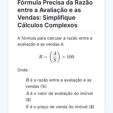
Fórmula Precisa da Razão
entre a Avaliação e as
Vendas: Simplifique
Cálculos Complexos
A fórmula para calcular a razão entre a
avaliação e as vendas é:
R = \left( \frac{A}{S} \ri
(
)
A
=
×
100
R
S
Onde:
R
é a razão entre a avaliação e as
R
vendas (%)
A
é o valor de avaliação do imóvel
A
($)
S
é o preço de venda do imóvel ($)
S