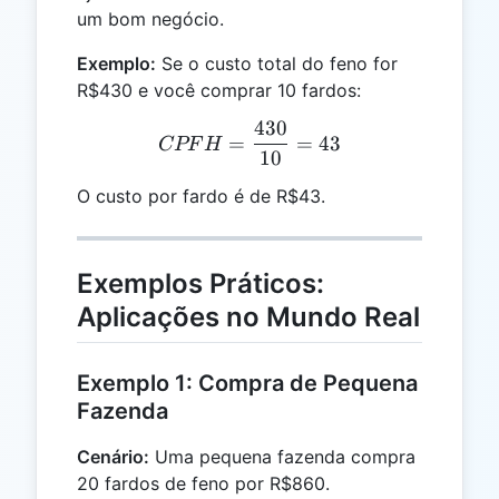
um bom negócio.
Exemplo:
Se o custo total do feno for
R$430 e você comprar 10 fardos:
430
CPFH = \frac{430}{10} 
=
=
43
CPF
H
10
O custo por fardo é de R$43.
Exemplos Práticos:
Aplicações no Mundo Real
Exemplo 1: Compra de Pequena
Fazenda
Cenário:
Uma pequena fazenda compra
20 fardos de feno por R$860.