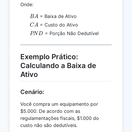
Onde:
BA
= Baixa de Ativo
B
A
CA
= Custo do Ativo
C
A
PND
= Porção Não Dedutível
PN
D
Exemplo Prático:
Calculando a Baixa de
Ativo
Cenário:
Você compra um equipamento por
$5.000. De acordo com as
regulamentações fiscais, $1.000 do
custo não são dedutíveis.