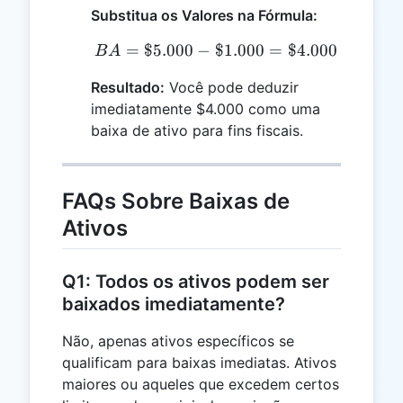
Substitua os Valores na Fórmula:
=
$5.000
−
$1.000
BA = \$5.000 - \$1.000 
=
$4.000
B
A
Resultado:
Você pode deduzir
imediatamente $4.000 como uma
baixa de ativo para fins fiscais.
FAQs Sobre Baixas de
Ativos
Q1: Todos os ativos podem ser
baixados imediatamente?
Não, apenas ativos específicos se
qualificam para baixas imediatas. Ativos
maiores ou aqueles que excedem certos