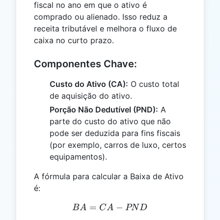
fiscal no ano em que o ativo é
comprado ou alienado. Isso reduz a
receita tributável e melhora o fluxo de
caixa no curto prazo.
Componentes Chave:
Custo do Ativo (CA):
O custo total
de aquisição do ativo.
Porção Não Dedutível (PND):
A
parte do custo do ativo que não
pode ser deduzida para fins fiscais
(por exemplo, carros de luxo, certos
equipamentos).
A fórmula para calcular a Baixa de Ativo
é:
=
BA = CA - PND
−
B
A
C
A
PN
D