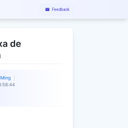
Feedback
xa de
a
Ming
3:58:44