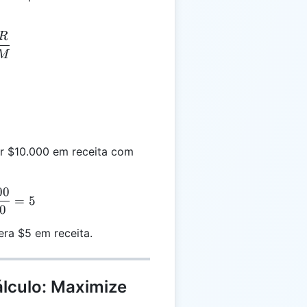
R
 = \frac{R}{M}
M
 $10.000 em receita com
00
 = \frac{10.000}{2.000} = 5
=
5
0
era $5 em receita.
álculo: Maximize