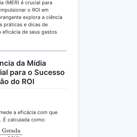
ia (MER) é crucial para
impulsionar o ROI em
brangente explora a ciência
 práticas e dicas de
a eficácia de seus gastos
ncia da Mídia
ial para o Sucesso
ção do ROI
 mede a eficácia com que
. É calculada como:
a Gerada
 = \frac{\text{Receita Gerada}}{\text{Gasto com 