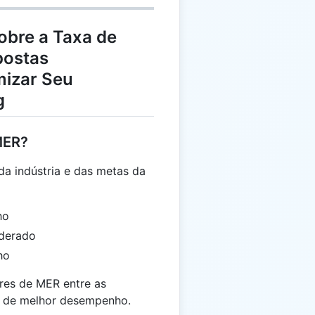
obre a Taxa de
postas
mizar Seu
g
MER?
 indústria e das metas da
ho
derado
ho
ores de MER entre as
is de melhor desempenho.