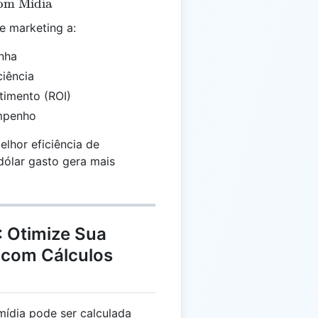
com M
ˊ
ı
dia
e marketing a:
nha
iência
timento (ROI)
empenho
lhor eficiência de
dólar gasto gera mais
: Otimize Sua
 com Cálculos
mídia pode ser calculada