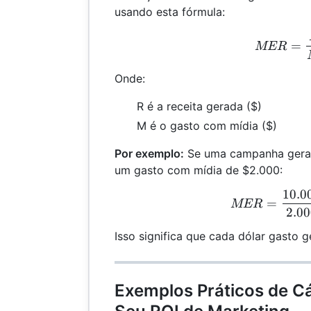
usando esta fórmula:
MER
=
MER
Onde:
R é a receita gerada ($)
M é o gasto com mídia ($)
Por exemplo:
Se uma campanha gerar
um gasto com mídia de $2.000:
10.0
MER
=
MER
2.00
Isso significa que cada dólar gasto g
Exemplos Práticos de C