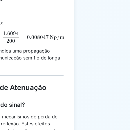
o:
1.6094
alpha = \frac{\ln(5000 / 1000)}{200} = \frac{\ln(5
=
=
0.008047
Np/m
200
indica uma propagação
omunicação sem fio de longa
 de Atenuação
do sinal?
 a mecanismos de perda de
reflexão. Estes efeitos