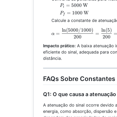
P_i =
=
5000
W
P
i
5000 \,
P_f =
=
1000
W
P
f
\text{W}
1000 \,
Calcule a constante de atenuaçã
\text{W}
l
n
(
5000/1000
)
l
n
(
5
)
\
=
=
α
200
200
Impacto prático:
A baixa atenuação 
eficiente do sinal, adequada para c
distância.
FAQs Sobre Constantes
Q1: O que causa a atenuação 
A atenuação do sinal ocorre devido
energia, como absorção, dispersão e 