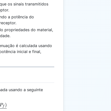
que os sinais transmitidos
ptor.
ando a potência do
receptor.
do propriedades do material,
idade.
enuação é calculada usando
tência inicial e final,
nada usando a seguinte
)
pha = \frac{\ln(P_i / P_f)}{d}
P
f