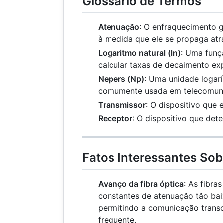
Glossário de Termos
Atenuação
: O enfraquecimento g
à medida que ele se propaga atr
Logaritmo natural (ln)
: Uma funç
calcular taxas de decaimento ex
Nepers (Np)
: Uma unidade logarí
comumente usada em telecomun
Transmissor
: O dispositivo que e
Receptor
: O dispositivo que dete
Fatos Interessantes So
Avanço da fibra óptica
: As fibra
constantes de atenuação tão bai
permitindo a comunicação transc
frequente.