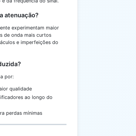
 da frequência do sinal.
 a atenuação?
lmente experimentam maior
s de onda mais curtos
áculos e imperfeições do
duzida?
a por:
ior qualidade
ificadores ao longo do
ara perdas mínimas