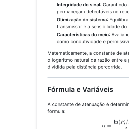
Integridade do sinal
: Garantindo 
permaneçam detectáveis no rece
Otimização do sistema
: Equilibr
transmissor e a sensibilidade do 
Características do meio
: Avalian
como condutividade e permissiv
Matematicamente, a constante de at
o logaritmo natural da razão entre a po
dividida pela distância percorrida.
Fórmula e Variáveis
A constante de atenuação é determi
fórmula:
l
n
(
/
\al
P
i
=
α