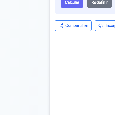
Calcular
Redefinir
Compartilhar
Incor