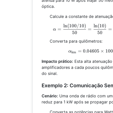
atenua para 10 W após viajar 50 met
óptica.
Calcule a constante de atenuaçã
l
n
(
100/10
)
l
n
(
10
)
\
=
=
=
α
50
50
Converta para quilômetros:
=
0.04605
×
100
\
α
km
Impacto prático:
Esta alta atenuação
amplificadores a cada poucos quilôm
do sinal.
Exemplo 2: Comunicação Sem
Cenário:
Uma onda de rádio com uma 
reduz para 1 kW após se propagar p
Converta as potências para Watt