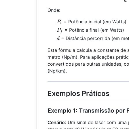
d
Onde:
P_i
= Potência inicial (em Watts)
P
i
P_f
= Potência final (em Watts)
P
f
d
= Distância percorrida (em met
d
Esta fórmula calcula a constante de
metro (Np/m). Para aplicações práti
convertidos para outras unidades, c
(Np/km).
Exemplos Práticos
Exemplo 1: Transmissão por F
Cenário:
Um sinal de laser com uma p