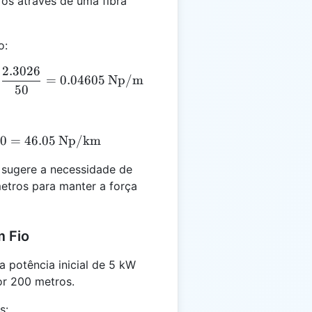
ros através de uma fibra
o:
2.3026
alpha = \frac{\ln(100 / 10)}{50} = \frac{\ln(10)}{
=
0.04605
Np/m
50
0
alpha_{\text{km}} = 0.04605 \times 1000 = 46.05 \
=
46.05
Np/km
 sugere a necessidade de
etros para manter a força
 Fio
potência inicial de 5 kW
or 200 metros.
s: