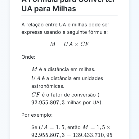
UA para Milhas
A relação entre UA e milhas pode ser
expressa usando a seguinte fórmula:
=
M = UA \times CF
×
M
U
A
CF
Onde:
M
é a distância em milhas.
M
UA
é a distância em unidades
U
A
astronômicas.
CF
92.955.807,3
é o fator de conversão (
CF
92.955.807
,
3
milhas por UA).
Por exemplo:
UA
M = 1,5 \times
=
1
,
5
=
1
,
5
×
Se
, então
U
A
M
=
92.955.807,3 =
92.955.807
,
3
=
139.433.710
,
95