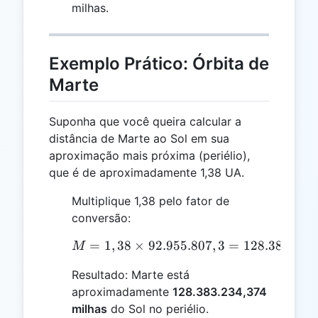
1,5
139.433.710,95
milhas.
Exemplo Prático: Órbita de
Marte
Suponha que você queira calcular a
distância de Marte ao Sol em sua
aproximação mais próxima (periélio),
que é de aproximadamente 1,38 UA.
Multiplique 1,38 pelo fator de
conversão:
=
1
,
38
×
92.955.807
M = 1,38 \times 92.955.
,
3
=
128.383.234
,
M
Resultado: Marte está
aproximadamente
128.383.234,374
milhas
do Sol no periélio.