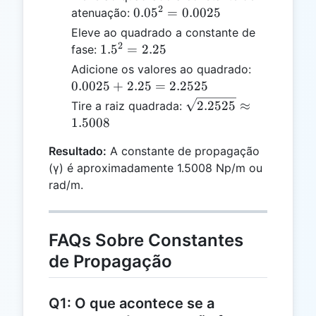
2
0.05^2
0.0
5
=
0.0025
atenuação:
=
Eleve ao quadrado a constante de
0.0025
2
1.5^2
1.
5
=
2.25
fase:
=
0.0025
Adicione os valores ao quadrado:
2.25
+ 2.25
0.0025
+
2.25
=
2.2525
=
\sqrt{2.2525}
2.2525
≈
Tire a raiz quadrada:
2.2525
≈ 1.5008
1.5008
Resultado:
A constante de propagação
(γ) é aproximadamente 1.5008 Np/m ou
rad/m.
FAQs Sobre Constantes
de Propagação
Q1: O que acontece se a