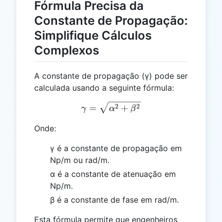
Fórmula Precisa da
Constante de Propagação:
Simplifique Cálculos
Complexos
A constante de propagação (γ) pode ser
calculada usando a seguinte fórmula:
γ = \sqrt{α^2 + β^2}
2
2
=
+
γ
α
β
Onde:
γ é a constante de propagação em
Np/m ou rad/m.
α é a constante de atenuação em
Np/m.
β é a constante de fase em rad/m.
Esta fórmula permite que engenheiros