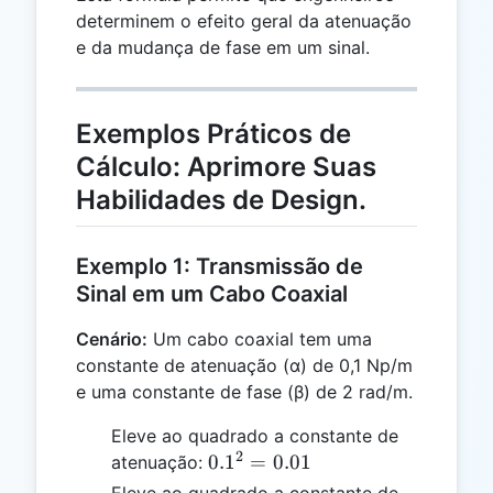
determinem o efeito geral da atenuação
e da mudança de fase em um sinal.
Exemplos Práticos de
Cálculo: Aprimore Suas
Habilidades de Design.
Exemplo 1: Transmissão de
Sinal em um Cabo Coaxial
Cenário:
Um cabo coaxial tem uma
constante de atenuação (α) de 0,1 Np/m
e uma constante de fase (β) de 2 rad/m.
Eleve ao quadrado a constante de
2
0.1^2
0.
1
=
0.01
atenuação:
=
Eleve ao quadrado a constante de