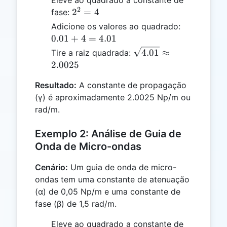
0.01
2
2^2
2
=
4
fase:
= 4
0.01
Adicione os valores ao quadrado:
+ 4
0.01
+
4
=
4.01
=
\sqrt{4.01}
4.01
≈
Tire a raiz quadrada:
4.01
≈ 2.0025
2.0025
Resultado:
A constante de propagação
(γ) é aproximadamente 2.0025 Np/m ou
rad/m.
Exemplo 2: Análise de Guia de
Onda de Micro-ondas
Cenário:
Um guia de onda de micro-
ondas tem uma constante de atenuação
(α) de 0,05 Np/m e uma constante de
fase (β) de 1,5 rad/m.
Eleve ao quadrado a constante de