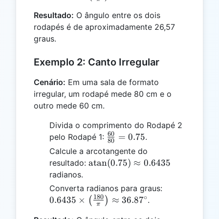
{π}\right) ≈
Resultado:
O ângulo entre os dois
26.57^\circ
rodapés é de aproximadamente 26,57
graus.
Exemplo 2: Canto Irregular
Cenário:
Em uma sala de formato
irregular, um rodapé mede 80 cm e o
outro mede 60 cm.
Divida o comprimento do Rodapé 2
60
\frac{60}
=
0.75
pelo Rodapé 1:
.
80
{80} =
Calcule a arcotangente do
0.75
\text{atan}
atan
(
0.75
)
≈
0.6435
resultado:
(0.75) ≈
radianos.
0.6435
0.6435 \times
Converta radianos para graus:
180
∘
\left(\frac{1
0.6435
×
≈
36.8
7
(
)
.
π
{π}\right) ≈