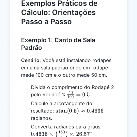
Exemplos Práticos de
Cálculo: Orientações
Passo a Passo
Exemplo 1: Canto de Sala
Padrão
Cenário:
Você está instalando rodapés
em uma sala padrão onde um rodapé
mede 100 cm e o outro mede 50 cm.
Divida o comprimento do Rodapé 2
50
\frac{50}
=
0.5
pelo Rodapé 1:
.
100
{100} =
Calcule a arcotangente do
0.5
\text{atan}
atan
(
0.5
)
≈
0.4636
resultado:
(0.5) ≈
radianos.
0.4636
0.4636 \times
Converta radianos para graus:
180
∘
\left(\frac{1
0.4636
×
≈
26.5
7
(
)
.
π