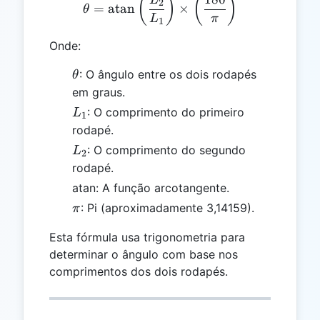
θ = \text{atan}\left(\frac
(
)
(
)
2
=
atan
×
θ
L
π
1
Onde:
θ
: O ângulo entre os dois rodapés
θ
em graus.
L₁
: O comprimento do primeiro
L
1
rodapé.
L₂
: O comprimento do segundo
L
2
rodapé.
atan: A função arcotangente.
π
: Pi (aproximadamente 3,14159).
π
Esta fórmula usa trigonometria para
determinar o ângulo com base nos
comprimentos dos dois rodapés.