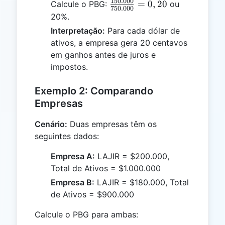
150.000
\frac{150.000}
=
0
,
20
Calcule o PBG:
ou
750.000
{750.000} =
20%.
0,20
Interpretação:
Para cada dólar de
ativos, a empresa gera 20 centavos
em ganhos antes de juros e
impostos.
Exemplo 2: Comparando
Empresas
Cenário:
Duas empresas têm os
seguintes dados:
Empresa A:
LAJIR = $200.000,
Total de Ativos = $1.000.000
Empresa B:
LAJIR = $180.000, Total
de Ativos = $900.000
Calcule o PBG para ambas: