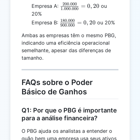
200.000
\frac{200.000}
=
0
,
20
Empresa A:
ou
1.000.000
{1.000.000} =
20%
0,20
180.000
\frac{180.000}
=
0
,
20
Empresa B:
ou 20%
900.000
{900.000} =
Ambas as empresas têm o mesmo PBG,
0,20
indicando uma eficiência operacional
semelhante, apesar das diferenças de
tamanho.
FAQs sobre o Poder
Básico de Ganhos
Q1: Por que o PBG é importante
para a análise financeira?
O PBG ajuda os analistas a entender o
quão bem uma empresa usa seus ativos