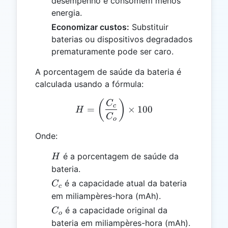
desempenho e consomem menos
energia.
Economizar custos:
Substituir
baterias ou dispositivos degradados
prematuramente pode ser caro.
A porcentagem de saúde da bateria é
calculada usando a fórmula:
H = \left(\frac{C_c}{C_o}
(
)
C
c
=
×
100
H
C
o
Onde:
H
é a porcentagem de saúde da
H
bateria.
C_c
é a capacidade atual da bateria
C
c
em miliampères-hora (mAh).
C_o
é a capacidade original da
C
o
bateria em miliampères-hora (mAh).