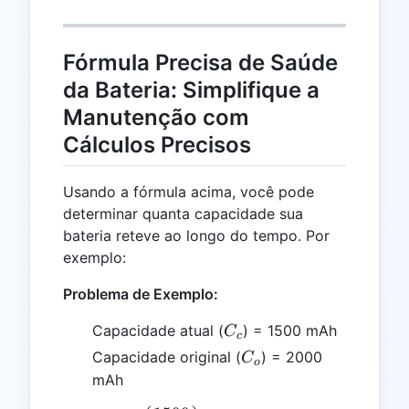
Fórmula Precisa de Saúde
da Bateria: Simplifique a
Manutenção com
Cálculos Precisos
Usando a fórmula acima, você pode
determinar quanta capacidade sua
bateria reteve ao longo do tempo. Por
exemplo:
Problema de Exemplo:
C_c
Capacidade atual (
) = 1500 mAh
C
c
C_o
Capacidade original (
) = 2000
C
o
mAh