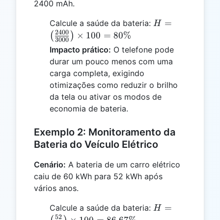
2400 mAh.
H =
=
Calcule a saúde da bateria:
H
\left(\frac{2400
2400
×
100
=
80%
(
)
3000
{3000}\right)
Impacto prático:
O telefone pode
\times 100 =
durar um pouco menos com uma
80\%
carga completa, exigindo
otimizações como reduzir o brilho
da tela ou ativar os modos de
economia de bateria.
Exemplo 2: Monitoramento da
Bateria do Veículo Elétrico
Cenário:
A bateria de um carro elétrico
caiu de 60 kWh para 52 kWh após
vários anos.
H =
=
Calcule a saúde da bateria:
H
\left(\frac{52}
52