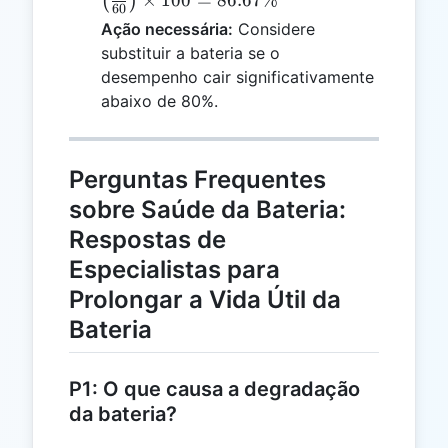
×
100
=
86.67%
(
)
60
{60}\right)
Ação necessária:
Considere
\times 100 =
substituir a bateria se o
86.67\%
desempenho cair significativamente
abaixo de 80%.
Perguntas Frequentes
sobre Saúde da Bateria:
Respostas de
Especialistas para
Prolongar a Vida Útil da
Bateria
P1: O que causa a degradação
da bateria?