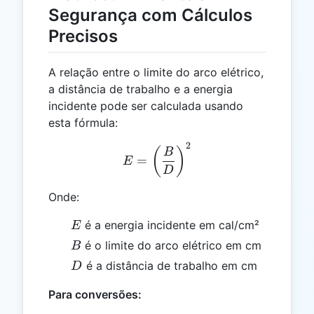
Segurança com Cálculos
Precisos
A relação entre o limite do arco elétrico,
a distância de trabalho e a energia
incidente pode ser calculada usando
esta fórmula:
2
E = \left(\frac{B}{D}\rig
(
)
B
=
E
D
Onde:
E
é a energia incidente em cal/cm²
E
B
é o limite do arco elétrico em cm
B
D
é a distância de trabalho em cm
D
Para conversões: