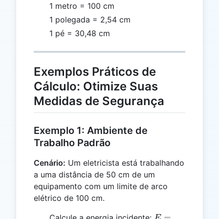
1 metro = 100 cm
1 polegada = 2,54 cm
1 pé = 30,48 cm
Exemplos Práticos de
Cálculo: Otimize Suas
Medidas de Segurança
Exemplo 1: Ambiente de
Trabalho Padrão
Cenário:
Um eletricista está trabalhando
a uma distância de 50 cm de um
equipamento com um limite de arco
elétrico de 100 cm.
E =
=
Calcule a energia incidente:
E