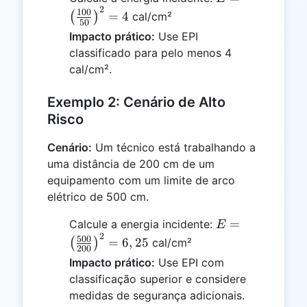
2
\left(\frac{100
100
=
4
(
)
cal/cm²
50
{50}\right)^2
Impacto prático:
Use EPI
= 4
classificado para pelo menos 4
cal/cm².
Exemplo 2: Cenário de Alto
Risco
Cenário:
Um técnico está trabalhando a
uma distância de 200 cm de um
equipamento com um limite de arco
elétrico de 500 cm.
E =
=
Calcule a energia incidente:
E
2
\left(\frac{500
500
=
6
,
25
(
)
cal/cm²
200
{200}\right)^2
Impacto prático:
Use EPI com
= 6,25
classificação superior e considere
medidas de segurança adicionais.