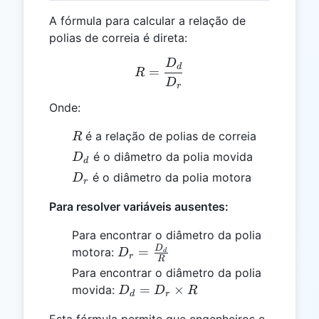
A fórmula para calcular a relação de
polias de correia é direta:
D
R = \frac{D_d}{D_r}
d
=
R
D
r
Onde:
R
é a relação de polias de correia
R
D_d
é o diâmetro da polia movida
D
d
D_r
é o diâmetro da polia motora
D
r
Para resolver variáveis ausentes:
Para encontrar o diâmetro da polia
D
D_r =
=
motora:
D
d
r
R
\frac{D_d}
Para encontrar o diâmetro da polia
{R}
D_d
=
×
movida:
D
D
R
d
r
= D_r