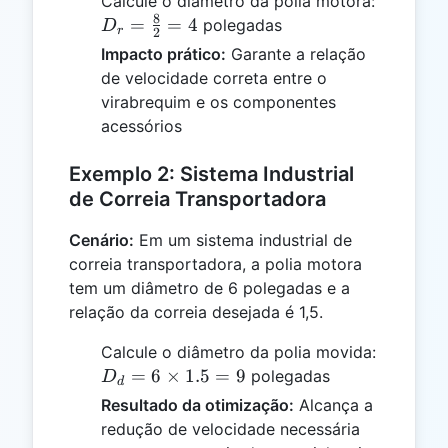
Calcule o diâmetro da polia motora:
8
D_r =
=
=
4
polegadas
D
r
2
\frac{8}
Impacto prático:
Garante a relação
{2} = 4
de velocidade correta entre o
virabrequim e os componentes
acessórios
Exemplo 2: Sistema Industrial
de Correia Transportadora
Cenário:
Em um sistema industrial de
correia transportadora, a polia motora
tem um diâmetro de 6 polegadas e a
relação da correia desejada é 1,5.
Calcule o diâmetro da polia movida:
D_d
=
6
×
1.5
=
9
polegadas
D
d
= 6
Resultado da otimização:
Alcança a
\times
redução de velocidade necessária
1.5 =