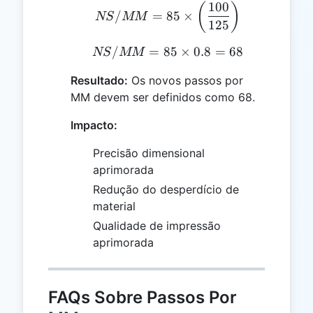
100
NS/MM = 85 \times \lef
(
)
/
=
85
×
NS
MM
125
/
=
85
NS/MM = 85 \times 0.8
×
0.8
=
68
NS
MM
Resultado:
Os novos passos por
MM devem ser definidos como 68.
Impacto:
Precisão dimensional
aprimorada
Redução do desperdício de
material
Qualidade de impressão
aprimorada
FAQs Sobre Passos Por