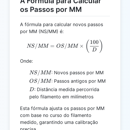
A Fórmula para Calcular
os Passos por MM
A fórmula para calcular novos passos
por MM (NS/MM) é:
100
NS/MM = OS/MM \times \l
(
)
/
=
/
×
NS
MM
OS
MM
D
Onde:
NS/MM
/
: Novos passos por MM
NS
MM
OS/MM
/
: Passos antigos por MM
OS
MM
D
: Distância medida percorrida
D
pelo filamento em milímetros
Esta fórmula ajusta os passos por MM
com base no curso do filamento
medido, garantindo uma calibração
precisa.