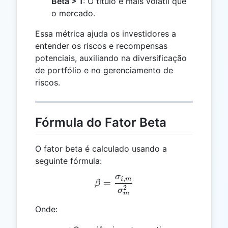
Beta > 1
: O título é mais volátil que
o mercado.
Essa métrica ajuda os investidores a
entender os riscos e recompensas
potenciais, auxiliando na diversificação
de portfólio e no gerenciamento de
riscos.
Fórmula do Fator Beta
O fator beta é calculado usando a
seguinte fórmula:
σ
,
\beta = \frac{\sigma_{i
i
m
=
β
2
σ
m
Onde: