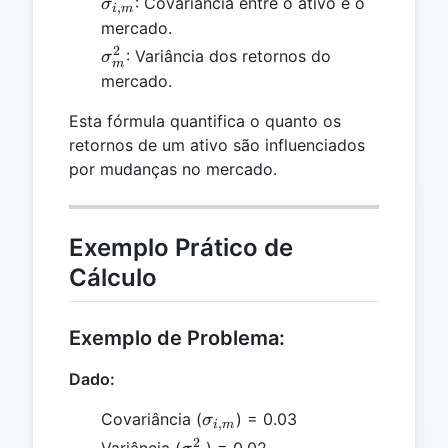
\sigma_{i,m}
: Covariância entre o ativo e o
σ
,
i
m
mercado.
2
\sigma_m^2
: Variância dos retornos do
σ
m
mercado.
Esta fórmula quantifica o quanto os
retornos de um ativo são influenciados
por mudanças no mercado.
Exemplo Prático de
Cálculo
Exemplo de Problema:
Dado:
\sigma_{i,m}
Covariância (
) = 0.03
σ
,
i
m
2
\sigma_m^2
Variância (
) = 0.02