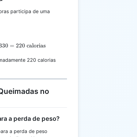
ras participa de uma
YC = \frac{60}{90} \times \frac{150}{150} \times 33
330
=
220
calorias
madamente 220 calorias
 Queimadas no
ara a perda de peso?
para a perda de peso