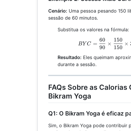
Cenário:
Uma pessoa pesando 150 lib
sessão de 60 minutos.
Substitua os valores na fórmula:
60
150
B
=
×
×
B
Y
C
90
150
Resultado:
Eles queimam aproxi
durante a sessão.
FAQs Sobre as Calorias
Bikram Yoga
Q1: O Bikram Yoga é eficaz p
Sim, o Bikram Yoga pode contribuir 