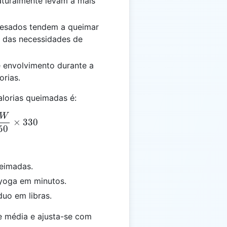
aturalmente levam a mais
 pesados tendem a queimar
o das necessidades de
 e envolvimento durante a
orias.
alorias queimadas é:
W
 = \frac{T}{90} \times \frac{BW}{150} \times 33
×
330
50
eimadas.
yoga em minutos.
duo em libras.
e média e ajusta-se com