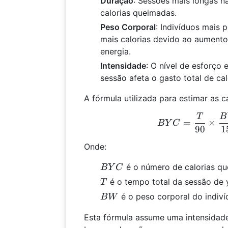
Duração
: Sessões mais longas n
calorias queimadas.
Peso Corporal
: Indivíduos mais
mais calorias devido ao aument
energia.
Intensidade
: O nível de esforço
sessão afeta o gasto total de cal
A fórmula utilizada para estimar as c
T
B
BYC
=
×
B
Y
C
90
1
Onde:
BYC
é o número de calorias qu
B
Y
C
T
é o tempo total da sessão de 
T
BW
é o peso corporal do indiví
B
W
Esta fórmula assume uma intensidad