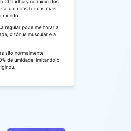
m Choudhury no início dos
u-se uma das formas mais
o mundo.
ca regular pode melhorar a
dade, o tônus muscular e a
as são normalmente
0% de umidade, imitando o
iginou.