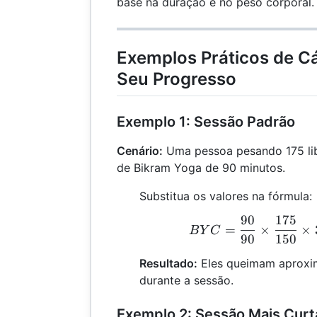
base na duração e no peso corporal.
Exemplos Práticos de C
Seu Progresso
Exemplo 1: Sessão Padrão
Cenário:
Uma pessoa pesando 175 lib
de Bikram Yoga de 90 minutos.
Substitua os valores na fórmula:
90
175
B
=
×
×
B
Y
C
90
150
Resultado:
Eles queimam aproxi
durante a sessão.
Exemplo 2: Sessão Mais Curt