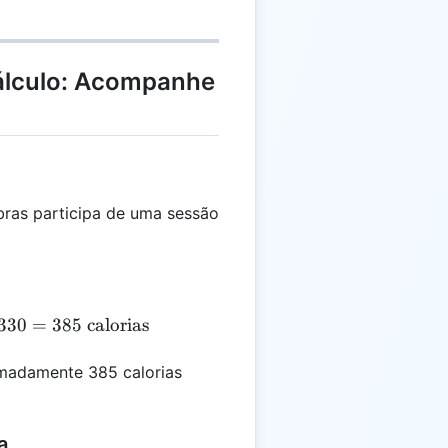
álculo: Acompanhe
ras participa de uma sessão
YC = \frac{90}{90} \times \frac{175}{150} \times 33
330
=
385
calorias
madamente 385 calorias
a