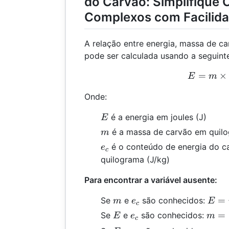
do Carvão: Simplifique 
Complexos com Facilid
A relação entre energia, massa de c
pode ser calculada usando a seguint
=
E =
×
E
m
Onde:
E
é a energia em joules (J)
E
m
é a massa de carvão em quilo
m
e_c
é o conteúdo de energia do c
e
c
quilograma (J/kg)
Para encontrar a variável ausente:
m
e_c
E =
=
Se
e
são conhecidos:
m
e
E
c
m
E
e_c
m =
=
Se
e
são conhecidos:
E
e
m
c
\tim
\fra