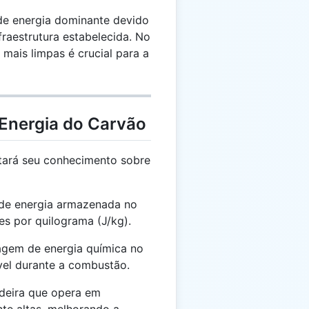
de energia dominante devido
fraestrutura estabelecida. No
s mais limpas é crucial para a
 Energia do Carvão
tará seu conhecimento sobre
de energia armazenada no
s por quilograma (J/kg).
gem de energia química no
vel durante a combustão.
deira que opera em
te altas, melhorando a