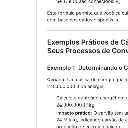
E
m
e_c 
=
Se
e
são conhecidos:
E
m
e
e_c
c
{e_c
\fra
Esta fórmula permite que você calcul
{m}
com base nos dados disponíveis.
Exemplos Práticos de Cá
Seus Processos de Conv
Exemplo 1: Determinando o 
Cenário:
Uma usina de energia queima
240.000.000 J de energia.
Calcule o conteúdo energético:
24.000.000
J/kg
Impacto prático:
O carvão tem u
24 MJ/kg, indicando carvão de a
produção de energia eficiente.