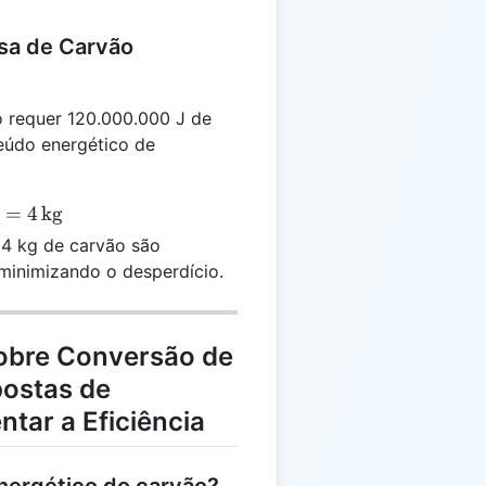
sa de Carvão
 requer 120.000.000 J de
eúdo energético de
=
4
kg
.000}
4 kg de carvão são
= 4
 minimizando o desperdício.
obre Conversão de
postas de
ntar a Eficiência