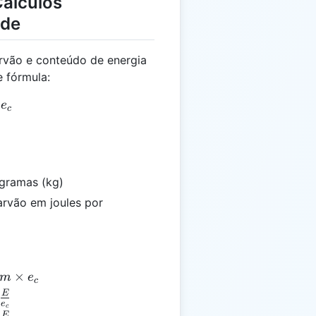
Cálculos
ade
arvão e conteúdo de energia
e fórmula:
 m \times e_c
e
c
gramas (kg)
arvão em joules por
×
m
e
c
E
e
es
c
c{E}
E