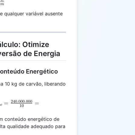
=
m
}
c{E}
e qualquer variável ausente
lculo: Otimize
ersão de Energia
Conteúdo Energético
 10 kg de carvão, liberando
240.000.000
e_c =
=
=
e
c
10
\frac{240.000.000}
{10} = 24.000.000
m conteúdo energético de
\, \text{J/kg}
lta qualidade adequado para