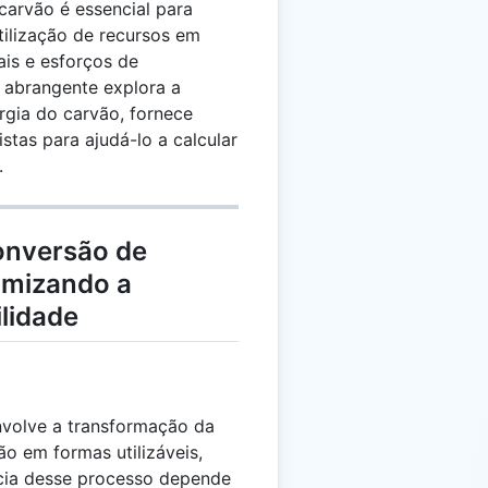
carvão é essencial para
tilização de recursos em
ais e esforços de
a abrangente explora a
rgia do carvão, fornece
istas para ajudá-lo a calcular
.
onversão de
imizando a
ilidade
nvolve a transformação da
o em formas utilizáveis,
ncia desse processo depende