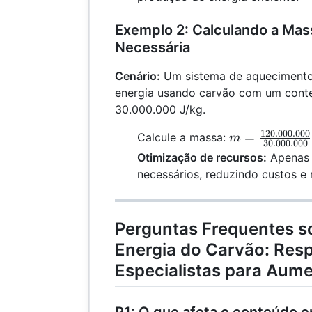
Exemplo 2: Calculando a Mas
Necessária
Cenário:
Um sistema de aquecimento
energia usando carvão com um cont
30.000.000 J/kg.
120.000.000
m =
=
Calcule a massa:
m
30.000.000
\frac{120.000
Otimização de recursos:
Apenas 
{30.000.000} 
necessários, reduzindo custos e
\, \text{kg}
Perguntas Frequentes s
Energia do Carvão: Res
Especialistas para Aume