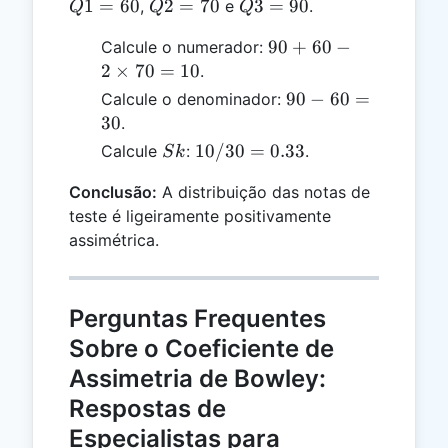
=
Q2
Q3
1
=
60
2
=
70
3
=
90
,
e
.
Q
Q
Q
60
=
=
90 +
90
+
60
−
Calcule o numerador:
70
90
60 - 2
2
×
70
=
10
.
\times
90
90
−
60
=
Calcule o denominador:
70 =
-
30
.
10
60
Sk
10 /
10/30
=
0.33
Calcule
:
.
S
k
=
30
30
Conclusão:
A distribuição das notas de
=
teste é ligeiramente positivamente
0.33
assimétrica.
Perguntas Frequentes
Sobre o Coeficiente de
Assimetria de Bowley:
Respostas de
Especialistas para