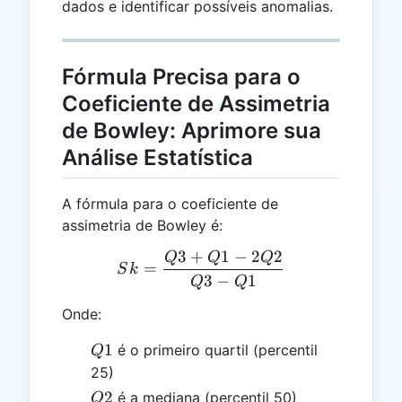
dados e identificar possíveis anomalias.
Fórmula Precisa para o
Coeficiente de Assimetria
de Bowley: Aprimore sua
Análise Estatística
A fórmula para o coeficiente de
assimetria de Bowley é:
3
+
1
−
2
2
Q
Q
Q
Sk = \frac{Q3 + Q1 - 2Q
=
S
k
3
−
1
Q
Q
Onde:
Q1
1
é o primeiro quartil (percentil
Q
25)
Q2
2
é a mediana (percentil 50)
Q