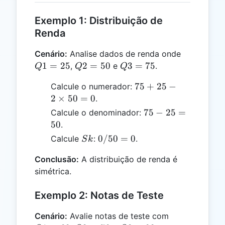
Exemplo 1: Distribuição de
Renda
Q1
Cenário:
Analise dados de renda onde
=
Q2
Q3
1
=
25
2
=
50
3
=
75
,
e
.
Q
Q
Q
25
=
=
75 +
75
+
25
−
Calcule o numerador:
50
75
25 - 2
2
×
50
=
0
.
\times
75
75
−
25
=
Calcule o denominador:
50 =
-
50
.
0
25
Sk
0
0/50
=
0
Calcule
:
.
S
k
=
/
50
Conclusão:
A distribuição de renda é
50
simétrica.
=
0
Exemplo 2: Notas de Teste
Q1
Cenário:
Avalie notas de teste com