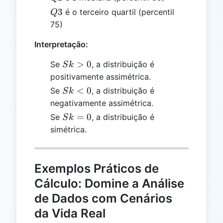
Q3
3
é o terceiro quartil (percentil
Q
75)
Interpretação:
Sk
>
0
Se
, a distribuição é
S
k
>
positivamente assimétrica.
0
Sk
<
0
Se
, a distribuição é
S
k
<
negativamente assimétrica.
0
Sk
=
0
Se
, a distribuição é
S
k
=
simétrica.
0
Exemplos Práticos de
Cálculo: Domine a Análise
de Dados com Cenários
da Vida Real