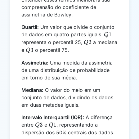
compreensão do coeficiente de
assimetria de Bowley:
Quartil:
Um valor que divide o conjunto
Q1
1
de dados em quatro partes iguais.
Q
Q2
2
representa o percentil 25,
a mediana
Q
Q3
3
e
o percentil 75.
Q
Assimetria:
Uma medida da assimetria
de uma distribuição de probabilidade
em torno de sua média.
Mediana:
O valor do meio em um
conjunto de dados, dividindo os dados
em duas metades iguais.
Intervalo Interquartil (IQR):
A diferença
Q3
Q1
3
1
entre
e
, representando a
Q
Q
dispersão dos 50% centrais dos dados.