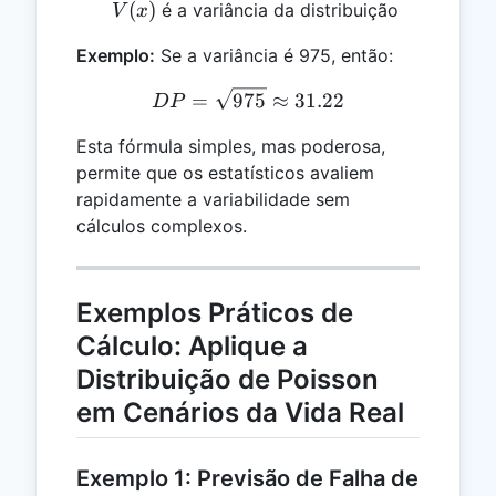
V(x)
(
)
é a variância da distribuição
V
x
Exemplo:
Se a variância é 975, então:
DP = \sqrt{975} \approx 
=
975
≈
31.22
D
P
Esta fórmula simples, mas poderosa,
permite que os estatísticos avaliem
rapidamente a variabilidade sem
cálculos complexos.
Exemplos Práticos de
Cálculo: Aplique a
Distribuição de Poisson
em Cenários da Vida Real
Exemplo 1: Previsão de Falha de