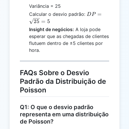
Variância = 25
DP =
=
Calcular o desvio padrão:
D
P
\sqrt{25}
25
=
5
= 5
Insight de negócios:
A loja pode
esperar que as chegadas de clientes
flutuem dentro de ±5 clientes por
hora.
FAQs Sobre o Desvio
Padrão da Distribuição de
Poisson
Q1: O que o desvio padrão
representa em uma distribuição
de Poisson?