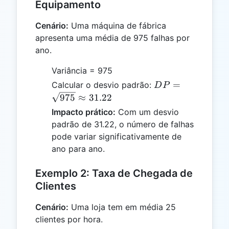
Equipamento
Cenário:
Uma máquina de fábrica
apresenta uma média de 975 falhas por
ano.
Variância = 975
DP =
=
Calcular o desvio padrão:
D
P
\sqrt{975}
975
≈
31.22
\approx
Impacto prático:
Com um desvio
31.22
padrão de 31.22, o número de falhas
pode variar significativamente de
ano para ano.
Exemplo 2: Taxa de Chegada de
Clientes
Cenário:
Uma loja tem em média 25
clientes por hora.