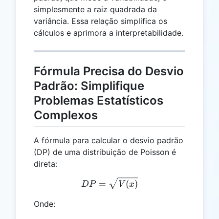
simplesmente a raiz quadrada da
variância. Essa relação simplifica os
cálculos e aprimora a interpretabilidade.
Fórmula Precisa do Desvio
Padrão: Simplifique
Problemas Estatísticos
Complexos
A fórmula para calcular o desvio padrão
(DP) de uma distribuição de Poisson é
direta:
DP = \sqrt{V(x)}
=
(
)
D
P
V
x
Onde: