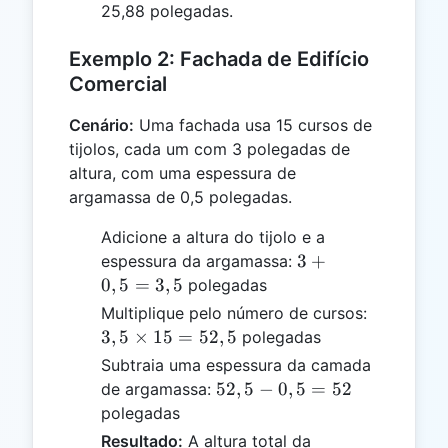
25,875
25,88 polegadas.
Exemplo 2: Fachada de Edifício
Comercial
Cenário:
Uma fachada usa 15 cursos de
tijolos, cada um com 3 polegadas de
altura, com uma espessura de
argamassa de 0,5 polegadas.
Adicione a altura do tijolo e a
3
3
+
espessura da argamassa:
+
0
,
5
=
3
,
5
polegadas
0,5
3,5
Multiplique pelo número de cursos:
=
\times
3
,
5
×
15
=
52
,
5
polegadas
3,5
15 =
Subtraia uma espessura da camada
52,5
52,5
52
,
5
−
0
,
5
=
52
de argamassa:
-
polegadas
0,5
Resultado:
A altura total da