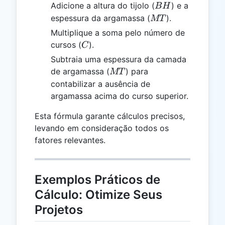
BH
Adicione a altura do tijolo (
) e a
B
H
MT
espessura da argamassa (
).
MT
Multiplique a soma pelo número de
C
cursos (
).
C
Subtraia uma espessura da camada
MT
de argamassa (
) para
MT
contabilizar a ausência de
argamassa acima do curso superior.
Esta fórmula garante cálculos precisos,
levando em consideração todos os
fatores relevantes.
Exemplos Práticos de
Cálculo: Otimize Seus
Projetos