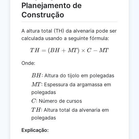
Planejamento de
Construção
A altura total (TH) da alvenaria pode ser
calculada usando a seguinte fórmula:
=
(
+
TH = (BH + MT) \times 
)
×
−
T
H
B
H
MT
C
MT
Onde:
BH
: Altura do tijolo em polegadas
B
H
MT
: Espessura da argamassa em
MT
polegadas
C
: Número de cursos
C
TH
: Altura total da alvenaria em
T
H
polegadas
Explicação: