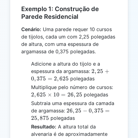
Exemplo 1: Construção de
Parede Residencial
Cenário:
Uma parede requer 10 cursos
de tijolos, cada um com 2,25 polegadas
de altura, com uma espessura de
argamassa de 0,375 polegadas.
Adicione a altura do tijolo e a
2,25
2
,
25
+
espessura da argamassa:
+
0
,
375
=
2
,
625
polegadas
0,375
2,625
Multiplique pelo número de cursos:
=
\times
2
,
625
×
10
=
26
,
25
polegadas
2,625
10 =
Subtraia uma espessura da camada
26,25
26,25
26
,
25
−
0
,
375
=
de argamassa:
-
25
,
875
polegadas
0,375
Resultado:
A altura total da
=
alvenaria é de aproximadamente