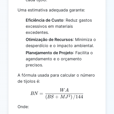
Uma estimativa adequada garante:
Eficiência de Custo
: Reduz gastos
excessivos em materiais
excedentes.
Otimização de Recursos
: Minimiza o
desperdício e o impacto ambiental.
Planejamento de Projeto
: Facilita o
agendamento e o orçamento
precisos.
A fórmula usada para calcular o número
de tijolos é:
W
A
BN = \frac{WA}{\left(BS
=
BN
2
(
+
)
/144
BS
M
J
Onde: