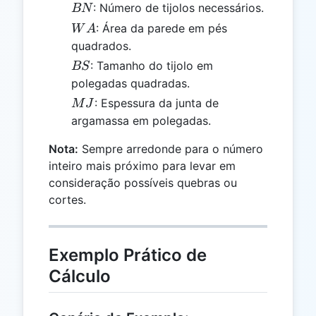
BN
: Número de tijolos necessários.
BN
WA
: Área da parede em pés
W
A
quadrados.
BS
: Tamanho do tijolo em
BS
polegadas quadradas.
MJ
: Espessura da junta de
M
J
argamassa em polegadas.
Nota:
Sempre arredonde para o número
inteiro mais próximo para levar em
consideração possíveis quebras ou
cortes.
Exemplo Prático de
Cálculo