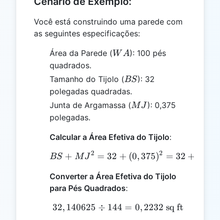
Cenário de Exemplo:
Você está construindo uma parede com
as seguintes especificações:
WA
Área da Parede (
): 100 pés
W
A
quadrados.
BS
Tamanho do Tijolo (
): 32
BS
polegadas quadradas.
MJ
Junta de Argamassa (
): 0,375
M
J
polegadas.
Calcular a Área Efetiva do Tijolo
:
2
2
+
=
32
BS + MJ^2 = 32 + (0,375
+
(
0
,
375
)
=
32
+
0
,
14
BS
M
J
Converter a Área Efetiva do Tijolo
para Pés Quadrados
:
32
,
140625
÷
144
32,140625 \div 144 = 0,2
=
0
,
2232
sq ft