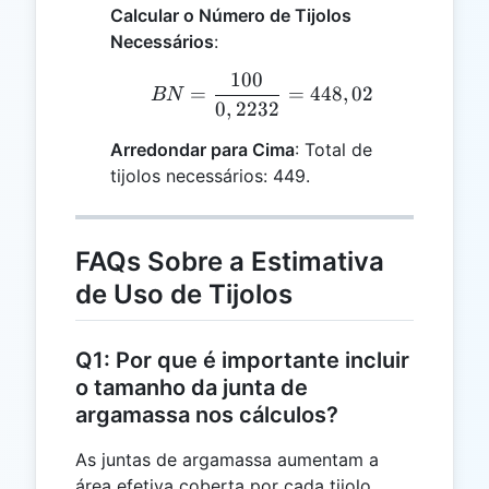
Calcular o Número de Tijolos
Necessários
:
100
BN = \frac{100}{0,2232
=
=
448
,
02
BN
0
,
2232
Arredondar para Cima
: Total de
tijolos necessários: 449.
FAQs Sobre a Estimativa
de Uso de Tijolos
Q1: Por que é importante incluir
o tamanho da junta de
argamassa nos cálculos?
As juntas de argamassa aumentam a
área efetiva coberta por cada tijolo.