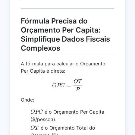
Fórmula Precisa do
Orçamento Per Capita:
Simplifique Dados Fiscais
Complexos
A fórmula para calcular o Orçamento
Per Capita é direta:
OT
OPC = \frac{OT}{P}
=
OPC
P
Onde:
OPC
é o Orçamento Per Capita
OPC
($/pessoa).
OT
é o Orçamento Total do
OT