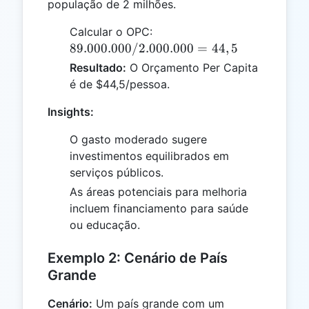
população de 2 milhões.
89.000.000
Calcular o OPC:
/
89.000.000/2.000.000
=
44
,
5
2.000.000
Resultado:
O Orçamento Per Capita
= 44,5
é de $44,5/pessoa.
Insights:
O gasto moderado sugere
investimentos equilibrados em
serviços públicos.
As áreas potenciais para melhoria
incluem financiamento para saúde
ou educação.
Exemplo 2: Cenário de País
Grande
Cenário:
Um país grande com um